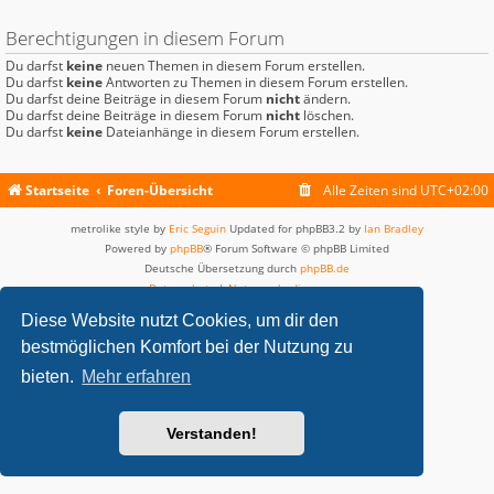
Berechtigungen in diesem Forum
Du darfst
keine
neuen Themen in diesem Forum erstellen.
Du darfst
keine
Antworten zu Themen in diesem Forum erstellen.
Du darfst deine Beiträge in diesem Forum
nicht
ändern.
Du darfst deine Beiträge in diesem Forum
nicht
löschen.
Du darfst
keine
Dateianhänge in diesem Forum erstellen.
Startseite
Foren-Übersicht
Alle Zeiten sind
UTC+02:00
metrolike style by
Eric Seguin
Updated for phpBB3.2 by
Ian Bradley
Powered by
phpBB
® Forum Software © phpBB Limited
Deutsche Übersetzung durch
phpBB.de
Datenschutz
|
Nutzungsbedingungen
Diese Website nutzt Cookies, um dir den
bestmöglichen Komfort bei der Nutzung zu
bieten.
Mehr erfahren
Verstanden!