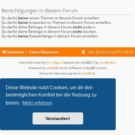
Berechtigungen in diesem Forum
Du darfst
keine
neuen Themen in diesem Forum erstellen.
Du darfst
keine
Antworten zu Themen in diesem Forum erstellen.
Du darfst deine Beiträge in diesem Forum
nicht
ändern.
Du darfst deine Beiträge in diesem Forum
nicht
löschen.
Du darfst
keine
Dateianhänge in diesem Forum erstellen.
Startseite
Foren-Übersicht
Alle Zeiten sind
UTC+02:00
metrolike style by
Eric Seguin
Updated for phpBB3.2 by
Ian Bradley
Powered by
phpBB
® Forum Software © phpBB Limited
Deutsche Übersetzung durch
phpBB.de
Datenschutz
|
Nutzungsbedingungen
Diese Website nutzt Cookies, um dir den
bestmöglichen Komfort bei der Nutzung zu
bieten.
Mehr erfahren
Verstanden!