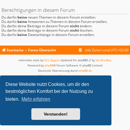
Berechtigungen in diesem Forum
Du darfst
keine
neuen Themen in diesem Forum erstellen.
Du darfst
keine
Antworten zu Themen in diesem Forum erstellen.
Du darfst deine Beiträge in diesem Forum
nicht
ändern.
Du darfst deine Beiträge in diesem Forum
nicht
löschen.
Du darfst
keine
Dateianhänge in diesem Forum erstellen.
Startseite
Foren-Übersicht
Alle Zeiten sind
UTC+02:00
metrolike style by
Eric Seguin
Updated for phpBB3.2 by
Ian Bradley
Powered by
phpBB
® Forum Software © phpBB Limited
Deutsche Übersetzung durch
phpBB.de
Datenschutz
|
Nutzungsbedingungen
Diese Website nutzt Cookies, um dir den
bestmöglichen Komfort bei der Nutzung zu
bieten.
Mehr erfahren
Verstanden!