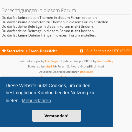
Berechtigungen in diesem Forum
Du darfst
keine
neuen Themen in diesem Forum erstellen.
Du darfst
keine
Antworten zu Themen in diesem Forum erstellen.
Du darfst deine Beiträge in diesem Forum
nicht
ändern.
Du darfst deine Beiträge in diesem Forum
nicht
löschen.
Du darfst
keine
Dateianhänge in diesem Forum erstellen.
Startseite
Foren-Übersicht
Alle Zeiten sind
UTC+02:00
metrolike style by
Eric Seguin
Updated for phpBB3.2 by
Ian Bradley
Powered by
phpBB
® Forum Software © phpBB Limited
Deutsche Übersetzung durch
phpBB.de
Datenschutz
|
Nutzungsbedingungen
Diese Website nutzt Cookies, um dir den
bestmöglichen Komfort bei der Nutzung zu
bieten.
Mehr erfahren
Verstanden!