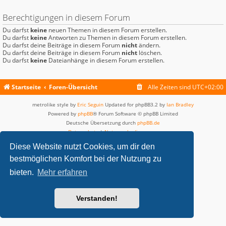
Berechtigungen in diesem Forum
Du darfst
keine
neuen Themen in diesem Forum erstellen.
Du darfst
keine
Antworten zu Themen in diesem Forum erstellen.
Du darfst deine Beiträge in diesem Forum
nicht
ändern.
Du darfst deine Beiträge in diesem Forum
nicht
löschen.
Du darfst
keine
Dateianhänge in diesem Forum erstellen.
Startseite
Foren-Übersicht
Alle Zeiten sind
UTC+02:00
metrolike style by
Eric Seguin
Updated for phpBB3.2 by
Ian Bradley
Powered by
phpBB
® Forum Software © phpBB Limited
Deutsche Übersetzung durch
phpBB.de
Datenschutz
|
Nutzungsbedingungen
Diese Website nutzt Cookies, um dir den
bestmöglichen Komfort bei der Nutzung zu
bieten.
Mehr erfahren
Verstanden!