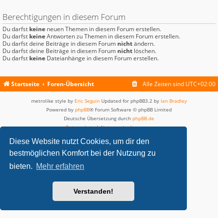
Berechtigungen in diesem Forum
Du darfst
keine
neuen Themen in diesem Forum erstellen.
Du darfst
keine
Antworten zu Themen in diesem Forum erstellen.
Du darfst deine Beiträge in diesem Forum
nicht
ändern.
Du darfst deine Beiträge in diesem Forum
nicht
löschen.
Du darfst
keine
Dateianhänge in diesem Forum erstellen.
Startseite
Foren-Übersicht
Alle Zeiten sind
UTC+02:00
metrolike style by
Eric Seguin
Updated for phpBB3.2 by
Ian Bradley
Powered by
phpBB
® Forum Software © phpBB Limited
Deutsche Übersetzung durch
phpBB.de
Datenschutz
|
Nutzungsbedingungen
Diese Website nutzt Cookies, um dir den
bestmöglichen Komfort bei der Nutzung zu
bieten.
Mehr erfahren
Verstanden!