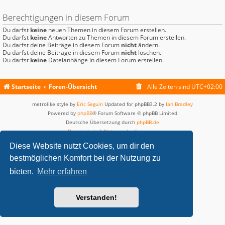
Berechtigungen in diesem Forum
Du darfst
keine
neuen Themen in diesem Forum erstellen.
Du darfst
keine
Antworten zu Themen in diesem Forum erstellen.
Du darfst deine Beiträge in diesem Forum
nicht
ändern.
Du darfst deine Beiträge in diesem Forum
nicht
löschen.
Du darfst
keine
Dateianhänge in diesem Forum erstellen.
Startseite
Foren-Übersicht
Alle Zeiten sind
UTC+02:00
metrolike style by
Eric Seguin
Updated for phpBB3.2 by
Ian Bradley
Powered by
phpBB
® Forum Software © phpBB Limited
Deutsche Übersetzung durch
phpBB.de
Datenschutz
|
Nutzungsbedingungen
Diese Website nutzt Cookies, um dir den
bestmöglichen Komfort bei der Nutzung zu
bieten.
Mehr erfahren
Verstanden!