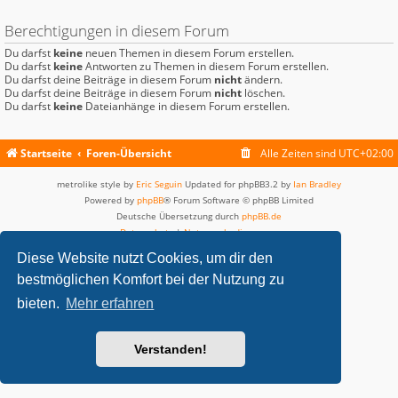
Berechtigungen in diesem Forum
Du darfst
keine
neuen Themen in diesem Forum erstellen.
Du darfst
keine
Antworten zu Themen in diesem Forum erstellen.
Du darfst deine Beiträge in diesem Forum
nicht
ändern.
Du darfst deine Beiträge in diesem Forum
nicht
löschen.
Du darfst
keine
Dateianhänge in diesem Forum erstellen.
Startseite
Foren-Übersicht
Alle Zeiten sind
UTC+02:00
metrolike style by
Eric Seguin
Updated for phpBB3.2 by
Ian Bradley
Powered by
phpBB
® Forum Software © phpBB Limited
Deutsche Übersetzung durch
phpBB.de
Datenschutz
|
Nutzungsbedingungen
Diese Website nutzt Cookies, um dir den
bestmöglichen Komfort bei der Nutzung zu
bieten.
Mehr erfahren
Verstanden!