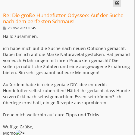
Re: Die große Hundefutter-Odyssee: Auf der Suche
nach dem perfekten Schmaus!
B
23 Nov 2023 10:45
e
i
Hallo zusammen,
t
r
a
ich habe mich auf die Suche nach neuen Optionen gemacht.
g
Dabei bin ich auf die Marke Naturavetal gestoßen. Hat jemand
von euch Erfahrungen mit ihren Produkten gemacht? Die
sollen ja natürliche Zutaten und eine ausgewogene Ernährung
bieten. Bin sehr gespannt auf eure Meinungen!
Außerdem habe ich eine geniale DIY-Idee entdeckt:
Hundefutter selbst zubereiten! Hättet ihr gedacht, dass Hunde
so verrückt nach selbstgemachtem Essen sein können? Ich
überlege ernsthaft, einige Rezepte auszuprobieren.
Freue mich weiterhin auf eure Tipps und Tricks.
Wuffige Grüße,
Momo