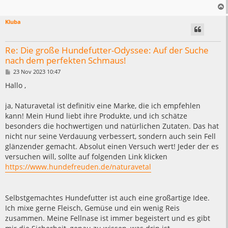
Kluba
Re: Die große Hundefutter-Odyssee: Auf der Suche
nach dem perfekten Schmaus!
B
23 Nov 2023 10:47
e
i
Hallo ,
t
r
a
ja, Naturavetal ist definitiv eine Marke, die ich empfehlen
g
kann! Mein Hund liebt ihre Produkte, und ich schätze
besonders die hochwertigen und natürlichen Zutaten. Das hat
nicht nur seine Verdauung verbessert, sondern auch sein Fell
glänzender gemacht. Absolut einen Versuch wert! Jeder der es
versuchen will, sollte auf folgenden Link klicken
https://www.hundefreuden.de/naturavetal
Selbstgemachtes Hundefutter ist auch eine großartige Idee.
Ich mixe gerne Fleisch, Gemüse und ein wenig Reis
zusammen. Meine Fellnase ist immer begeistert und es gibt