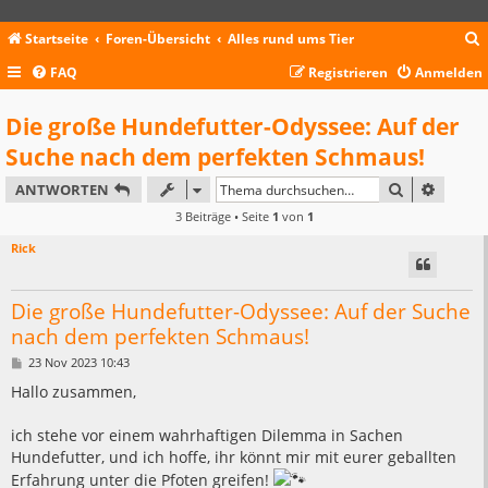
Startseite
Foren-Übersicht
Alles rund ums Tier
FAQ
Registrieren
Anmelden
c
Die große Hundefutter-Odyssee: Auf der
Suche nach dem perfekten Schmaus!
SUCHE
ERWEIT
ANTWORTEN
3 Beiträge • Seite
1
von
1
Rick
Die große Hundefutter-Odyssee: Auf der Suche
nach dem perfekten Schmaus!
B
23 Nov 2023 10:43
e
i
Hallo zusammen,
t
r
a
ich stehe vor einem wahrhaftigen Dilemma in Sachen
g
Hundefutter, und ich hoffe, ihr könnt mir mit eurer geballten
Erfahrung unter die Pfoten greifen!