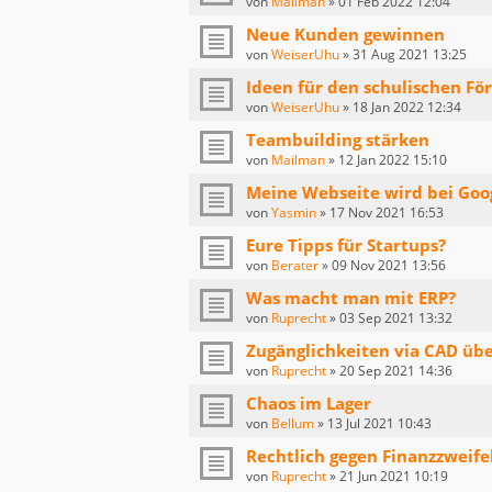
von
Mailman
»
01 Feb 2022 12:04
Neue Kunden gewinnen
von
WeiserUhu
»
31 Aug 2021 13:25
Ideen für den schulischen Fö
von
WeiserUhu
»
18 Jan 2022 12:34
Teambuilding stärken
von
Mailman
»
12 Jan 2022 15:10
Meine Webseite wird bei Goo
von
Yasmin
»
17 Nov 2021 16:53
Eure Tipps für Startups?
von
Berater
»
09 Nov 2021 13:56
Was macht man mit ERP?
von
Ruprecht
»
03 Sep 2021 13:32
Zugänglichkeiten via CAD üb
von
Ruprecht
»
20 Sep 2021 14:36
Chaos im Lager
von
Bellum
»
13 Jul 2021 10:43
Rechtlich gegen Finanzzweife
von
Ruprecht
»
21 Jun 2021 10:19