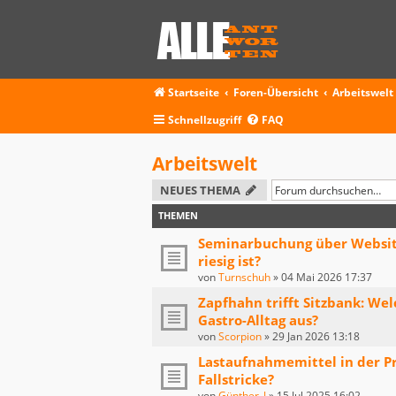
Startseite
Foren-Übersicht
Arbeitswelt
Schnellzugriff
FAQ
Arbeitswelt
NEUES THEMA
THEMEN
Seminarbuchung über Website 
riesig ist?
von
Turnschuh
»
04 Mai 2026 17:37
Zapfhahn trifft Sitzbank: We
Gastro-Alltag aus?
von
Scorpion
»
29 Jan 2026 13:18
Lastaufnahmemittel in der P
Fallstricke?
von
Günther_J
»
15 Jul 2025 16:02