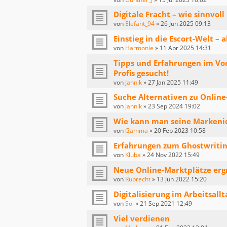
Digitale Fracht – wie sinnvoll
von
Elefant_94
»
26 Jun 2025 09:13
Einstieg in die Escort-Welt – 
von
Harmonie
»
11 Apr 2025 14:31
Tipps und Erfahrungen im Vo
Profis gesucht!
von
Jannik
»
27 Jan 2025 11:49
Suche Alternativen zu Onlin
von
Jannik
»
23 Sep 2024 19:02
Wie kann man seine Markenid
von
Gamma
»
20 Feb 2023 10:58
Erfahrungen zum Ghostwritin
von
Kluba
»
24 Nov 2022 15:49
Neue Online-Marktplätze er
von
Ruprecht
»
13 Jun 2022 15:20
Digitalisierung im Arbeitsallt
von
Sol
»
21 Sep 2021 12:49
Viel verdienen