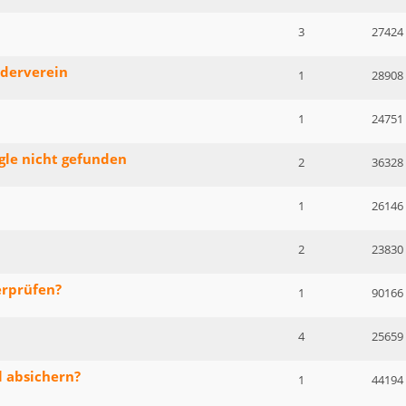
3
27424
rderverein
1
28908
1
24751
gle nicht gefunden
2
36328
1
26146
2
23830
erprüfen?
1
90166
4
25659
l absichern?
1
44194