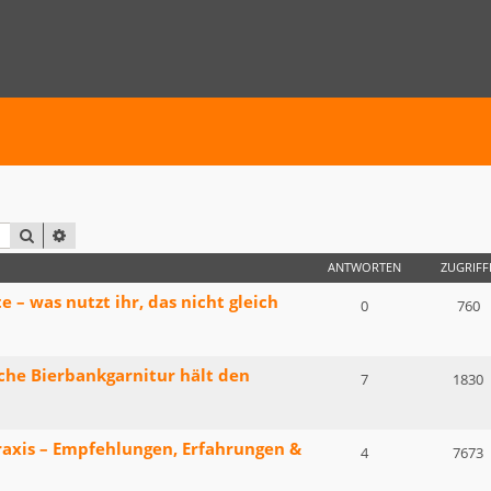
SUCHE
ERWEITERTE SUCHE
ANTWORTEN
ZUGRIFF
– was nutzt ihr, das nicht gleich
0
760
lche Bierbankgarnitur hält den
7
1830
raxis – Empfehlungen, Erfahrungen &
4
7673