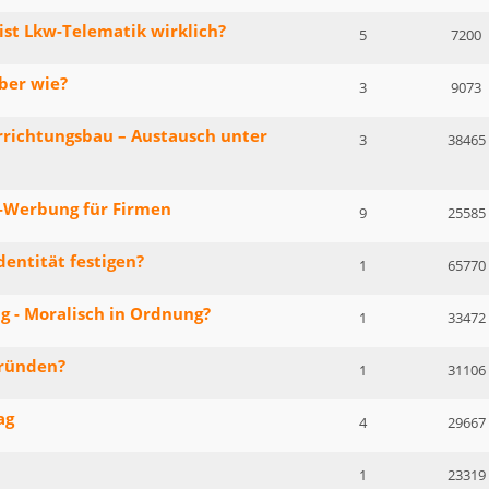
 ist Lkw-Telematik wirklich?
5
7200
aber wie?
3
9073
rrichtungsbau – Austausch unter
3
38465
e-Werbung für Firmen
9
25585
entität festigen?
1
65770
g - Moralisch in Ordnung?
1
33472
gründen?
1
31106
ag
4
29667
1
23319