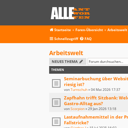
Startseite
Foren-Übersicht
Arbeitswelt
Schnellzugriff
FAQ
Arbeitswelt
NEUES THEMA
THEMEN
Seminarbuchung über Website 
riesig ist?
von
Turnschuh
»
04 Mai 2026 17:37
Zapfhahn trifft Sitzbank: We
Gastro-Alltag aus?
von
Scorpion
»
29 Jan 2026 13:18
Lastaufnahmemittel in der P
Fallstricke?
von
Günther_J
»
15 Jul 2025 16:02