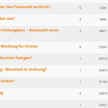
 ist Lkw-Telematik wirklich?
5
7206
aber wie?
3
9086
rrichtungsbau – Austausch unter
3
38471
e-Werbung für Firmen
9
25591
entität festigen?
1
65772
g - Moralisch in Ordnung?
1
33473
gründen?
1
31109
ag
4
29670
1
23321