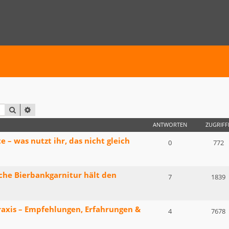
SUCHE
ERWEITERTE SUCHE
ANTWORTEN
ZUGRIFF
– was nutzt ihr, das nicht gleich
0
772
lche Bierbankgarnitur hält den
7
1839
raxis – Empfehlungen, Erfahrungen &
4
7678