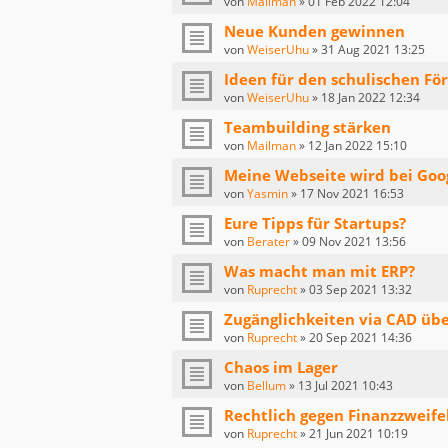
von
Mailman
»
01 Feb 2022 12:04
Neue Kunden gewinnen
von
WeiserUhu
»
31 Aug 2021 13:25
Ideen für den schulischen Fö
von
WeiserUhu
»
18 Jan 2022 12:34
Teambuilding stärken
von
Mailman
»
12 Jan 2022 15:10
Meine Webseite wird bei Goo
von
Yasmin
»
17 Nov 2021 16:53
Eure Tipps für Startups?
von
Berater
»
09 Nov 2021 13:56
Was macht man mit ERP?
von
Ruprecht
»
03 Sep 2021 13:32
Zugänglichkeiten via CAD üb
von
Ruprecht
»
20 Sep 2021 14:36
Chaos im Lager
von
Bellum
»
13 Jul 2021 10:43
Rechtlich gegen Finanzzweife
von
Ruprecht
»
21 Jun 2021 10:19