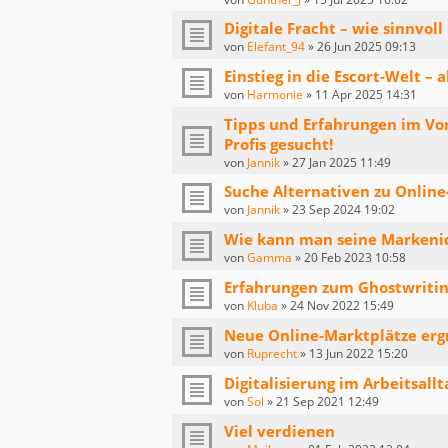
Digitale Fracht – wie sinnvoll
von
Elefant_94
»
26 Jun 2025 09:13
Einstieg in die Escort-Welt – 
von
Harmonie
»
11 Apr 2025 14:31
Tipps und Erfahrungen im Vo
Profis gesucht!
von
Jannik
»
27 Jan 2025 11:49
Suche Alternativen zu Onlin
von
Jannik
»
23 Sep 2024 19:02
Wie kann man seine Markenid
von
Gamma
»
20 Feb 2023 10:58
Erfahrungen zum Ghostwritin
von
Kluba
»
24 Nov 2022 15:49
Neue Online-Marktplätze er
von
Ruprecht
»
13 Jun 2022 15:20
Digitalisierung im Arbeitsallt
von
Sol
»
21 Sep 2021 12:49
Viel verdienen