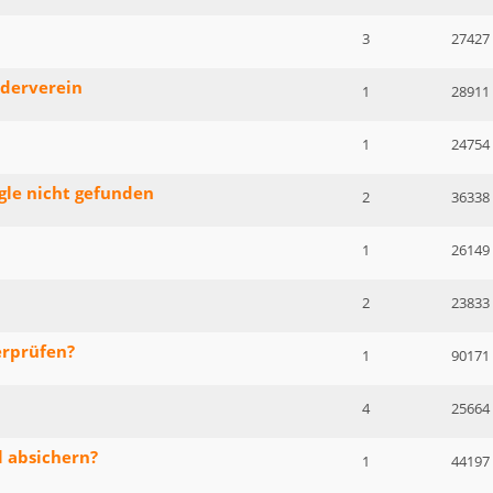
3
27427
rderverein
1
28911
1
24754
gle nicht gefunden
2
36338
1
26149
2
23833
erprüfen?
1
90171
4
25664
l absichern?
1
44197