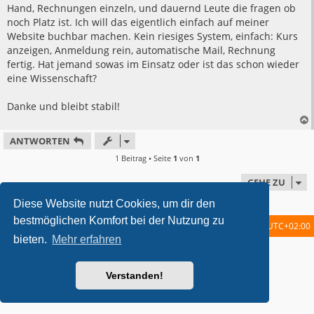
Hand, Rechnungen einzeln, und dauernd Leute die fragen ob
noch Platz ist. Ich will das eigentlich einfach auf meiner
Website buchbar machen. Kein riesiges System, einfach: Kurs
anzeigen, Anmeldung rein, automatische Mail, Rechnung
fertig. Hat jemand sowas im Einsatz oder ist das schon wieder
eine Wissenschaft?
Danke und bleibt stabil!
ANTWORTEN
1 Beitrag • Seite
1
von
1
GEHE ZU
Diese Website nutzt Cookies, um dir den
bestmöglichen Komfort bei der Nutzung zu
Startseite
Foren-Übersicht
Alle Zeiten sind
UTC+02:00
bieten.
Mehr erfahren
metrolike style by
Eric Seguin
Updated for phpBB3.2 by
Ian Bradley
Powered by
phpBB
® Forum Software © phpBB Limited
Verstanden!
Deutsche Übersetzung durch
phpBB.de
Datenschutz
|
Nutzungsbedingungen