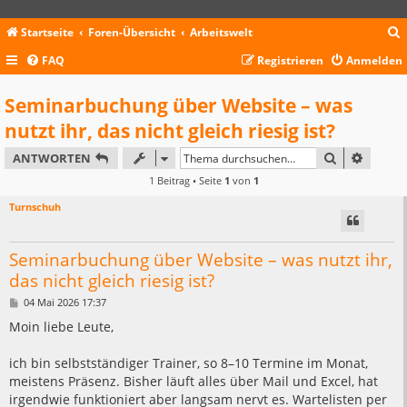
Startseite
Foren-Übersicht
Arbeitswelt
FAQ
Registrieren
Anmelden
c
Seminarbuchung über Website – was
nutzt ihr, das nicht gleich riesig ist?
SUCHE
ERWEIT
ANTWORTEN
1 Beitrag • Seite
1
von
1
Turnschuh
Seminarbuchung über Website – was nutzt ihr,
das nicht gleich riesig ist?
B
04 Mai 2026 17:37
e
i
Moin liebe Leute,
t
r
a
ich bin selbstständiger Trainer, so 8–10 Termine im Monat,
g
meistens Präsenz. Bisher läuft alles über Mail und Excel, hat
irgendwie funktioniert aber langsam nervt es. Wartelisten per