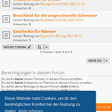
Letzter Beitrag von
Menagerie
«
23 Mär 2022 11:18
Antworten:
4
Brautkleid für die anspruchsvolle Schwester
Letzter Beitrag von
Schnabel3
«
25 Feb 2022 10:19
Antworten:
3
Geschenke für Männer
Letzter Beitrag von
Ruprecht
«
04 Aug 2021 16:12
Antworten:
1
NEUES THEMA
6 Themen • Seite
1
von
1
GEHE ZU
Berechtigungen in diesem Forum
Du darfst
keine
neuen Themen in diesem Forum erstellen.
Du darfst
keine
Antworten zu Themen in diesem Forum erstellen.
Du darfst deine Beiträge in diesem Forum
nicht
ändern.
Du darfst deine Beiträge in diesem Forum
nicht
löschen.
Du darfst
keine
Dateianhänge in diesem Forum erstellen.
Diese Website nutzt Cookies, um dir den
bestmöglichen Komfort bei der Nutzung zu
Startseite
Foren-Übersicht
Alle Zeiten sind
UTC+02:00
bieten.
Mehr erfahren