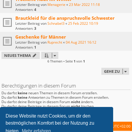
Letzter Beitrag von
Menagerie
«
23 Mär 2022 11:18
Antworten:
4
Brautkleid für die anspruchsvolle Schwester
Letzter Beitrag von
Schnabel3
«
25 Feb 2022 10:19
Antworten:
3
Geschenke für Männer
Letzter Beitrag von
Ruprecht
«
04 Aug 2021 16:12
Antworten:
1
NEUES THEMA
6 Themen • Seite
1
von
1
GEHE ZU
Berechtigungen in diesem Forum
Du darfst
keine
neuen Themen in diesem Forum erstellen.
Du darfst
keine
Antworten zu Themen in diesem Forum erstellen.
Du darfst deine Beiträge in diesem Forum
nicht
ändern.
Du darfst deine Beiträge in diesem Forum
nicht
löschen.
Du darfst
keine
Dateianhänge in diesem Forum erstellen.
Diese Website nutzt Cookies, um dir den
bestmöglichen Komfort bei der Nutzung zu
Startseite
Foren-Übersicht
Alle Zeiten sind
UTC+02:00
bieten.
Mehr erfahren