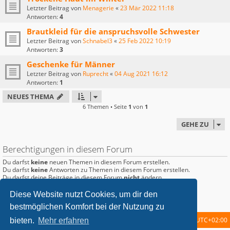
Letzter Beitrag von
Menagerie
«
23 Mär 2022 11:18
Antworten:
4
Brautkleid für die anspruchsvolle Schwester
Letzter Beitrag von
Schnabel3
«
25 Feb 2022 10:19
Antworten:
3
Geschenke für Männer
Letzter Beitrag von
Ruprecht
«
04 Aug 2021 16:12
Antworten:
1
NEUES THEMA
6 Themen • Seite
1
von
1
GEHE ZU
Berechtigungen in diesem Forum
Du darfst
keine
neuen Themen in diesem Forum erstellen.
Du darfst
keine
Antworten zu Themen in diesem Forum erstellen.
Du darfst deine Beiträge in diesem Forum
nicht
ändern.
Du darfst deine Beiträge in diesem Forum
nicht
löschen.
Du darfst
keine
Dateianhänge in diesem Forum erstellen.
Diese Website nutzt Cookies, um dir den
bestmöglichen Komfort bei der Nutzung zu
Startseite
Foren-Übersicht
Alle Zeiten sind
UTC+02:00
bieten.
Mehr erfahren