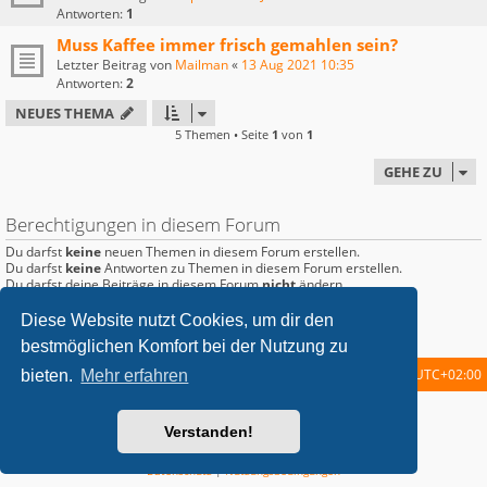
Antworten:
1
Muss Kaffee immer frisch gemahlen sein?
Letzter Beitrag von
Mailman
«
13 Aug 2021 10:35
Antworten:
2
NEUES THEMA
5 Themen • Seite
1
von
1
GEHE ZU
Berechtigungen in diesem Forum
Du darfst
keine
neuen Themen in diesem Forum erstellen.
Du darfst
keine
Antworten zu Themen in diesem Forum erstellen.
Du darfst deine Beiträge in diesem Forum
nicht
ändern.
Du darfst deine Beiträge in diesem Forum
nicht
löschen.
Du darfst
keine
Dateianhänge in diesem Forum erstellen.
Diese Website nutzt Cookies, um dir den
bestmöglichen Komfort bei der Nutzung zu
Startseite
Foren-Übersicht
Alle Zeiten sind
UTC+02:00
bieten.
Mehr erfahren
metrolike style by
Eric Seguin
Updated for phpBB3.2 by
Ian Bradley
Verstanden!
Powered by
phpBB
® Forum Software © phpBB Limited
Deutsche Übersetzung durch
phpBB.de
Datenschutz
|
Nutzungsbedingungen