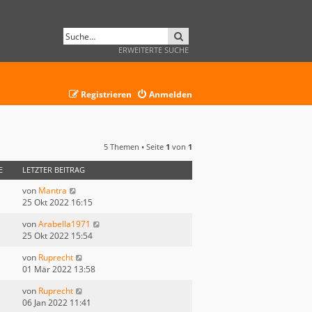
SUCHE
ERWEITERTE SUCHE
Registrieren
Anmelden
5 Themen • Seite
1
von
1
E
LETZTER BEITRAG
von
Mantra
25 Okt 2022 16:15
von
Arabella1971
25 Okt 2022 15:54
von
Ruprecht
01 Mär 2022 13:58
von
Ruprecht
06 Jan 2022 11:41