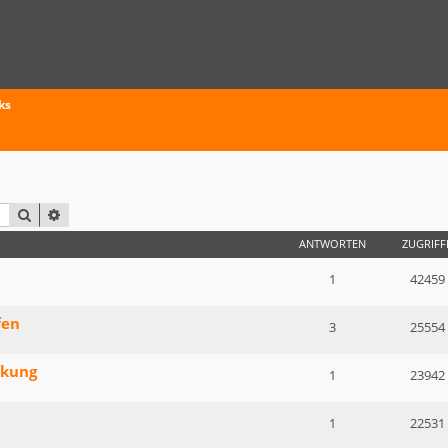
ks
SUCHE
ERWEITERTE SUCHE
ANTWORTEN
ZUGRIFF
1
42459
fen
3
25554
rkung
1
23942
1
22531