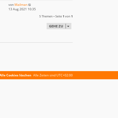
von
Mailman
13 Aug 2021 10:35
5 Themen • Seite
1
von
1
GEHE ZU
Alle Cookies löschen
Alle Zeiten sind
UTC+02:00