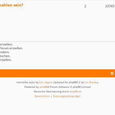
mahlen sein?
2
23743
rstellen.
orum erstellen.
ndern.
öschen.
stellen.
metrolike style by
Eric Seguin
Updated for phpBB3.2 by
Ian Bradley
Powered by
phpBB
® Forum Software © phpBB Limited
Deutsche Übersetzung durch
phpBB.de
Datenschutz
|
Nutzungsbedingungen