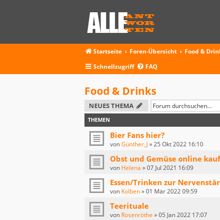
Startseite
Foren-Übersicht
Food & Drin
Schnellzugriff
FAQ
Food & Drinks
NEUES THEMA
THEMEN
Bier Fans hier?
von
Günther_J
»
25 Okt 2022 16:10
Obst und Gemüse online kau
von
Helena
»
07 Jul 2021 16:09
Essen/Trinken zur Nervenstä
von
Kolben
»
01 Mär 2022 09:59
Teerituale
von
Rosenröthe
»
05 Jan 2022 17:07