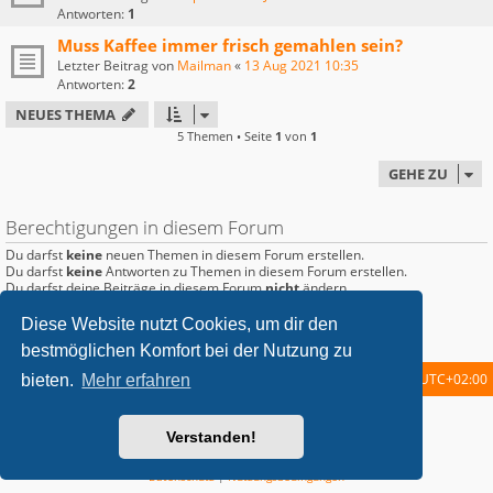
Antworten:
1
Muss Kaffee immer frisch gemahlen sein?
Letzter Beitrag von
Mailman
«
13 Aug 2021 10:35
Antworten:
2
NEUES THEMA
5 Themen • Seite
1
von
1
GEHE ZU
Berechtigungen in diesem Forum
Du darfst
keine
neuen Themen in diesem Forum erstellen.
Du darfst
keine
Antworten zu Themen in diesem Forum erstellen.
Du darfst deine Beiträge in diesem Forum
nicht
ändern.
Du darfst deine Beiträge in diesem Forum
nicht
löschen.
Du darfst
keine
Dateianhänge in diesem Forum erstellen.
Diese Website nutzt Cookies, um dir den
bestmöglichen Komfort bei der Nutzung zu
Startseite
Foren-Übersicht
Alle Zeiten sind
UTC+02:00
bieten.
Mehr erfahren
metrolike style by
Eric Seguin
Updated for phpBB3.2 by
Ian Bradley
Verstanden!
Powered by
phpBB
® Forum Software © phpBB Limited
Deutsche Übersetzung durch
phpBB.de
Datenschutz
|
Nutzungsbedingungen