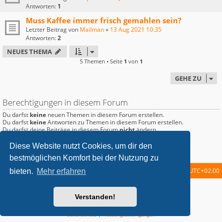
Antworten:
1
Muss Kaffee immer frisch gemahlen sein?
Letzter Beitrag von
Mailman
«
13 Aug 2021 10:35
Antworten:
2
NEUES THEMA
5 Themen • Seite
1
von
1
GEHE ZU
Berechtigungen in diesem Forum
Du darfst
keine
neuen Themen in diesem Forum erstellen.
Du darfst
keine
Antworten zu Themen in diesem Forum erstellen.
Du darfst deine Beiträge in diesem Forum
nicht
ändern.
Du darfst deine Beiträge in diesem Forum
nicht
löschen.
Du darfst
keine
Dateianhänge in diesem Forum erstellen.
Diese Website nutzt Cookies, um dir den
bestmöglichen Komfort bei der Nutzung zu
Startseite
Foren-Übersicht
Alle Zeiten sind
UTC+02:00
bieten.
Mehr erfahren
metrolike style by
Eric Seguin
Updated for phpBB3.2 by
Ian Bradley
Verstanden!
Powered by
phpBB
® Forum Software © phpBB Limited
Deutsche Übersetzung durch
phpBB.de
Datenschutz
|
Nutzungsbedingungen