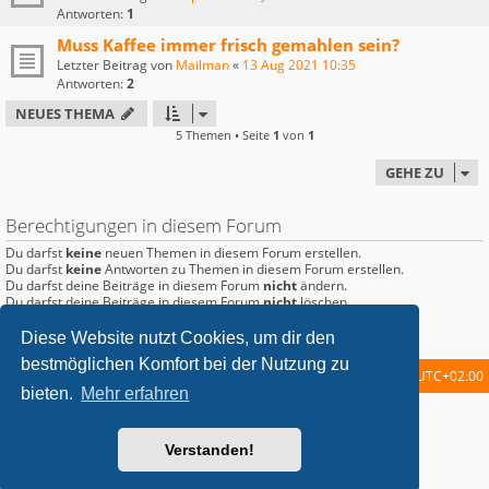
Antworten:
1
Muss Kaffee immer frisch gemahlen sein?
Letzter Beitrag von
Mailman
«
13 Aug 2021 10:35
Antworten:
2
NEUES THEMA
5 Themen • Seite
1
von
1
GEHE ZU
Berechtigungen in diesem Forum
Du darfst
keine
neuen Themen in diesem Forum erstellen.
Du darfst
keine
Antworten zu Themen in diesem Forum erstellen.
Du darfst deine Beiträge in diesem Forum
nicht
ändern.
Du darfst deine Beiträge in diesem Forum
nicht
löschen.
Du darfst
keine
Dateianhänge in diesem Forum erstellen.
Diese Website nutzt Cookies, um dir den
bestmöglichen Komfort bei der Nutzung zu
Startseite
Foren-Übersicht
Alle Zeiten sind
UTC+02:00
bieten.
Mehr erfahren
metrolike style by
Eric Seguin
Updated for phpBB3.2 by
Ian Bradley
Powered by
phpBB
® Forum Software © phpBB Limited
Verstanden!
Deutsche Übersetzung durch
phpBB.de
Datenschutz
|
Nutzungsbedingungen