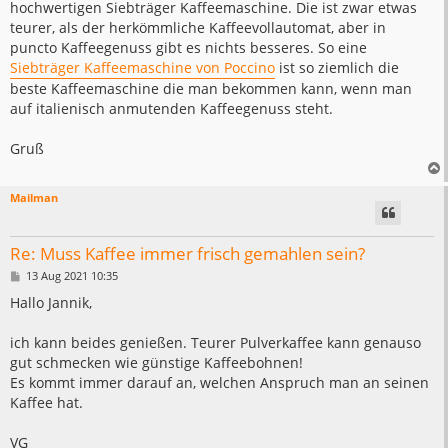
hochwertigen Siebträger Kaffeemaschine. Die ist zwar etwas
teurer, als der herkömmliche Kaffeevollautomat, aber in
puncto Kaffeegenuss gibt es nichts besseres. So eine
Siebträger Kaffeemaschine von Poccino
ist so ziemlich die
beste Kaffeemaschine die man bekommen kann, wenn man
auf italienisch anmutenden Kaffeegenuss steht.
Gruß
Mailman
Re: Muss Kaffee immer frisch gemahlen sein?
B
13 Aug 2021 10:35
e
i
Hallo Jannik,
t
r
a
ich kann beides genießen. Teurer Pulverkaffee kann genauso
g
gut schmecken wie günstige Kaffeebohnen!
Es kommt immer darauf an, welchen Anspruch man an seinen
Kaffee hat.
VG