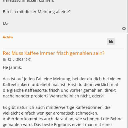
herausschmecken können.
Bin ich mit dieser Meinung alleine?
LG
Achim
Re: Muss Kaffee immer frisch gemahlen sein?
B
12 Jul 2021 16:01
e
i
He Jannik,
t
r
a
das ist auf jeden Fall eine Meinung, bei der du dich bei vielen
g
Kaffeetrinkern unbeliebt machst. Hast du denn wirklich mal
die gleiche Kaffeesorte, frisch und vorher gemahlen, direkt
nacheinander probiert? Wahrscheinlich nicht, oder?!
Es gibt natürlich auch minderwertige Kaffeebohnen, die
vielleicht einfach weniger aromatisch schmecken.
Außerdem kommt es auch darauf an, wie schonend die Bohne
gemahlen wird. Das beste Ergebnis erzielt man mit einer