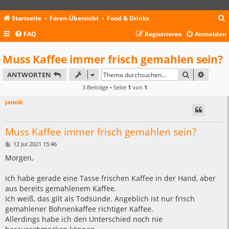
Startseite
Foren-Übersicht
Food & Drinks
FAQ
Registrieren
Anmelden
c
Muss Kaffee immer frisch gemahlen sein?
SUCHE
ERWEIT
ANTWORTEN
3 Beiträge • Seite
1
von
1
Jannik
Muss Kaffee immer frisch gemahlen sein?
B
12 Jul 2021 15:46
e
i
Morgen,
t
r
a
ich habe gerade eine Tasse frischen Kaffee in der Hand, aber
g
aus bereits gemahlenem Kaffee.
Ich weiß, das gilt als Todsünde. Angeblich ist nur frisch
gemahlener Bohnenkaffee richtiger Kaffee.
Allerdings habe ich den Unterschied noch nie