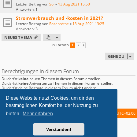
Letzter Beitrag von
Sol
«
13 Aug 2021 15:50
Antworten:
1
Stromverbrauch und -kosten in 2021?
Letzter Beitrag von
Rosenröthe
«
13 Aug 2021 13:25
Antworten:
3
NEUES THEMA
29 Themen
1
2
NÄCHSTE
GEHE ZU
Berechtigungen in diesem Forum
Du darfst
keine
neuen Themen in diesem Forum erstellen.
Du darfst
keine
Antworten zu Themen in diesem Forum erstellen.
Du darfst deine Beiträge in diesem Forum
nicht
ändern.
Du darfst deine Beiträge in diesem Forum
nicht
löschen.
Du darfst
keine
Dateianhänge in diesem Forum erstellen.
Diese Website nutzt Cookies, um dir den
bestmöglichen Komfort bei der Nutzung zu
Startseite
Foren-Übersicht
Alle Zeiten sind
UTC+02:00
bieten.
Mehr erfahren
metrolike style by
Eric Seguin
Updated for phpBB3.2 by
Ian Bradley
Verstanden!
Powered by
phpBB
® Forum Software © phpBB Limited
Deutsche Übersetzung durch
phpBB.de