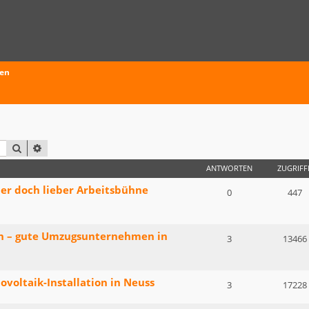
ten
SUCHE
ERWEITERTE SUCHE
ANTWORTEN
ZUGRIFF
der doch lieber Arbeitsbühne
0
447
n – gute Umzugsunternehmen in
3
13466
voltaik-Installation in Neuss
3
17228