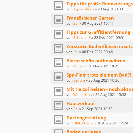
Tipps für große Renovierung
von
TypischAndy
»
20 Aug 2021 11:35
Französischer Garten
von
Sol
»
30 Aug 2021 16:44
Tipps zur Graffitientfernung
von
Schnabel3
»
22 Dez 2021 09:51
Zerstörte Bodenfliesen erset
von
Sol
»
08 Dez 2021 09:46
Akten schön aufbewahren
von
Kolben
»
30 Nov 2021 10:21
Spa-Flair trotz kleinem Bad?!
von
Bellum
»
30 Aug 2021 10:36
Mit Heizöl heizen - noch aktue
von
WeiserUhu
»
26 Aug 2021 15:32
Hausverkauf
von
Sol
»
21 Sep 2021 10:58
Gartengestaltung
von
UbiEstFlavia
»
30 Aug 2021 12:24
Boden verlegen