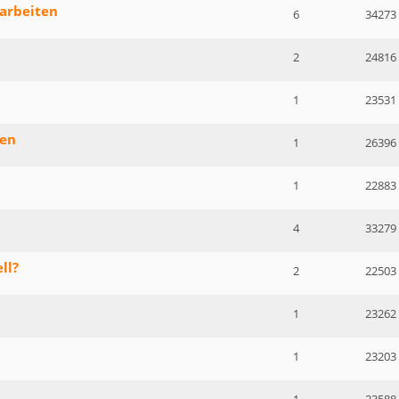
sarbeiten
6
34273
2
24816
1
23531
zen
1
26396
1
22883
4
33279
ll?
2
22503
1
23262
1
23203