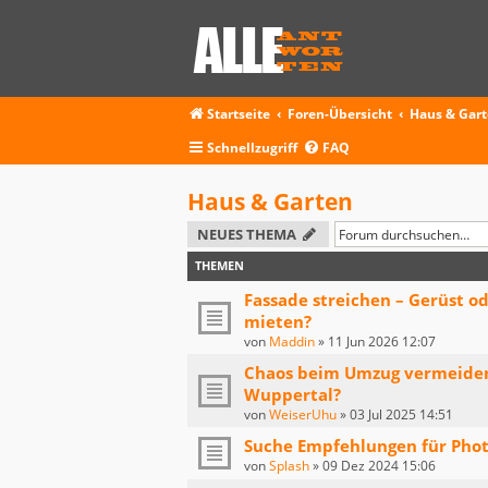
Startseite
Foren-Übersicht
Haus & Gar
Schnellzugriff
FAQ
Haus & Garten
NEUES THEMA
THEMEN
Fassade streichen – Gerüst o
mieten?
von
Maddin
»
11 Jun 2026 12:07
Chaos beim Umzug vermeide
Wuppertal?
von
WeiserUhu
»
03 Jul 2025 14:51
Suche Empfehlungen für Photo
von
Splash
»
09 Dez 2024 15:06