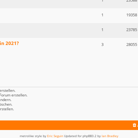
1
23588
1
19358
1
23785
in 2021?
3
28055
rstellen.
orum erstellen.
ndern.
öschen.
stellen.
metrolike style by
Eric Seguin
Updated for phpBB3.2 by
Ian Bradley