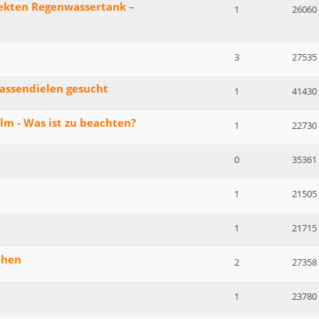
ekten Regenwassertank –
1
26060
3
27535
assendielen gesucht
1
41430
m - Was ist zu beachten?
1
22730
0
35361
1
21505
1
21715
ehen
2
27358
1
23780