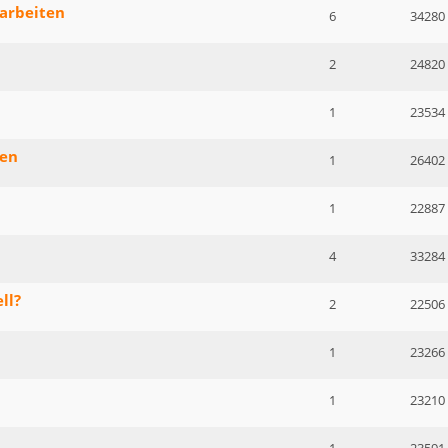
sarbeiten
6
34280
2
24820
1
23534
zen
1
26402
1
22887
4
33284
ll?
2
22506
1
23266
1
23210