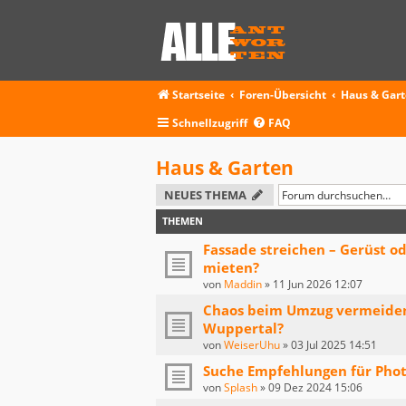
Startseite
Foren-Übersicht
Haus & Gar
Schnellzugriff
FAQ
Haus & Garten
NEUES THEMA
THEMEN
Fassade streichen – Gerüst o
mieten?
von
Maddin
»
11 Jun 2026 12:07
Chaos beim Umzug vermeide
Wuppertal?
von
WeiserUhu
»
03 Jul 2025 14:51
Suche Empfehlungen für Photo
von
Splash
»
09 Dez 2024 15:06