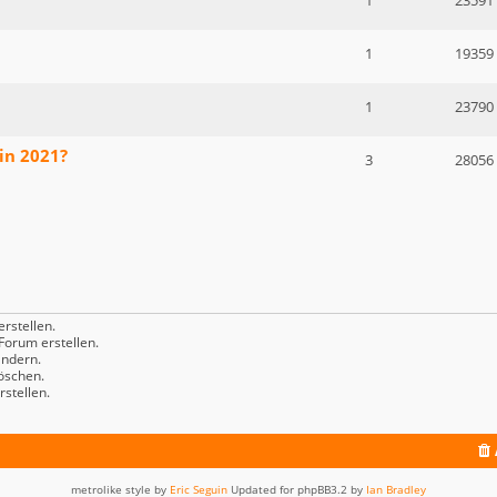
1
23591
1
19359
1
23790
in 2021?
3
28056
rstellen.
orum erstellen.
ndern.
öschen.
stellen.
metrolike style by
Eric Seguin
Updated for phpBB3.2 by
Ian Bradley