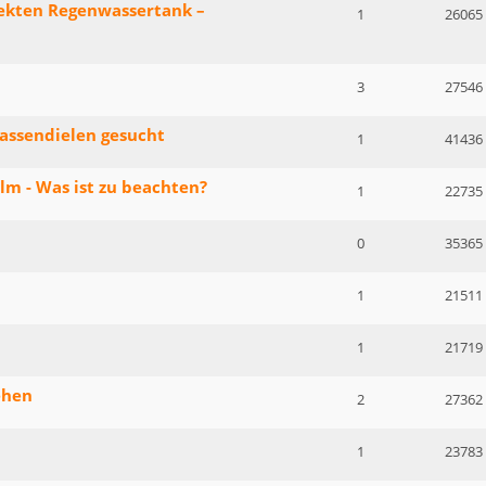
ekten Regenwassertank –
1
26065
3
27546
assendielen gesucht
1
41436
m - Was ist zu beachten?
1
22735
0
35365
1
21511
1
21719
ehen
2
27362
1
23783