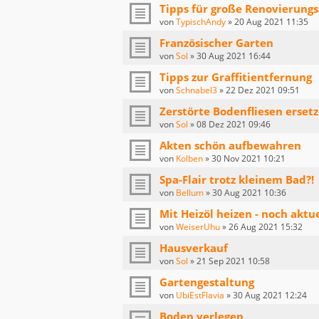
Tipps für große Renovierung
von
TypischAndy
»
20 Aug 2021 11:35
Französischer Garten
von
Sol
»
30 Aug 2021 16:44
Tipps zur Graffitientfernung
von
Schnabel3
»
22 Dez 2021 09:51
Zerstörte Bodenfliesen erset
von
Sol
»
08 Dez 2021 09:46
Akten schön aufbewahren
von
Kolben
»
30 Nov 2021 10:21
Spa-Flair trotz kleinem Bad?!
von
Bellum
»
30 Aug 2021 10:36
Mit Heizöl heizen - noch aktue
von
WeiserUhu
»
26 Aug 2021 15:32
Hausverkauf
von
Sol
»
21 Sep 2021 10:58
Gartengestaltung
von
UbiEstFlavia
»
30 Aug 2021 12:24
Boden verlegen