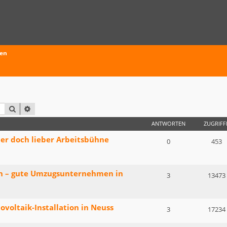
ten
SUCHE
ERWEITERTE SUCHE
ANTWORTEN
ZUGRIFF
der doch lieber Arbeitsbühne
0
453
n – gute Umzugsunternehmen in
3
13473
voltaik-Installation in Neuss
3
17234