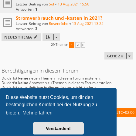
Letzter Beitrag von
Sol
«
13 Aug 2021 15:50
Antworten:
1
Stromverbrauch und -kosten in 2021?
Letzter Beitrag von
Rosenröthe
«
13 Aug 2021 13:25
Antworten:
3
NEUES THEMA
29 Themen
1
2
NÄCHSTE
GEHE ZU
Berechtigungen in diesem Forum
Du darfst
keine
neuen Themen in diesem Forum erstellen.
Du darfst
keine
Antworten zu Themen in diesem Forum erstellen.
Du darfst deine Beiträge in diesem Forum
nicht
ändern.
Du darfst deine Beiträge in diesem Forum
nicht
löschen.
Du darfst
keine
Dateianhänge in diesem Forum erstellen.
Diese Website nutzt Cookies, um dir den
bestmöglichen Komfort bei der Nutzung zu
Startseite
Foren-Übersicht
Alle Zeiten sind
UTC+02:00
bieten.
Mehr erfahren
metrolike style by
Eric Seguin
Updated for phpBB3.2 by
Ian Bradley
Verstanden!
Powered by
phpBB
® Forum Software © phpBB Limited
Deutsche Übersetzung durch
phpBB.de