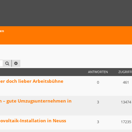
ten
SUCHE
ERWEITERTE SUCHE
ANTWORTEN
ZUGRIFF
der doch lieber Arbeitsbühne
0
461
n – gute Umzugsunternehmen in
3
13474
voltaik-Installation in Neuss
3
17235