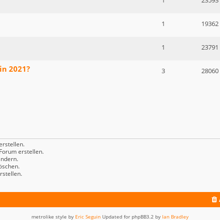
1
23593
1
19362
1
23791
in 2021?
3
28060
rstellen.
orum erstellen.
ndern.
öschen.
stellen.
metrolike style by
Eric Seguin
Updated for phpBB3.2 by
Ian Bradley