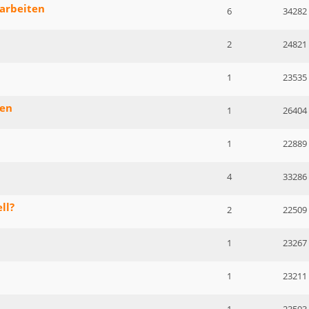
sarbeiten
6
34282
2
24821
1
23535
zen
1
26404
1
22889
4
33286
ll?
2
22509
1
23267
1
23211