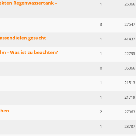
ekten Regenwassertank –
1
26066
3
27547
assendielen gesucht
1
41437
m - Was ist zu beachten?
1
22735
0
35366
1
21513
1
21719
ehen
2
27363
1
23787