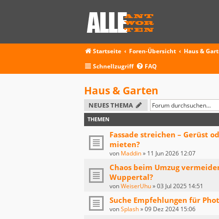
Startseite
Foren-Übersicht
Haus & Gar
Schnellzugriff
FAQ
Haus & Garten
NEUES THEMA
THEMEN
Fassade streichen – Gerüst o
mieten?
von
Maddin
»
11 Jun 2026 12:07
Chaos beim Umzug vermeide
Wuppertal?
von
WeiserUhu
»
03 Jul 2025 14:51
Suche Empfehlungen für Photo
von
Splash
»
09 Dez 2024 15:06