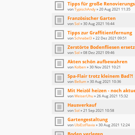
Tipps für große Renovierung
von
TypischAndy
»
20 Aug 2021 11:35
Französischer Garten
von
Sol
»
30 Aug 2021 16:44
Tipps zur Graffitientfernung
von
Schnabel3
»
22 Dez 2021 09:51
Zerstörte Bodenfliesen erset
von
Sol
»
08 Dez 2021 09:46
Akten schön aufbewahren
von
Kolben
»
30 Nov 2021 10:21
Spa-Flair trotz kleinem Bad?!
von
Bellum
»
30 Aug 2021 10:36
Mit Heizöl heizen - noch aktue
von
WeiserUhu
»
26 Aug 2021 15:32
Hausverkauf
von
Sol
»
21 Sep 2021 10:58
Gartengestaltung
von
UbiEstFlavia
»
30 Aug 2021 12:24
Boden verlegen