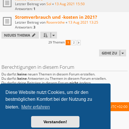
Letzter Beitrag von
Sol
«
13 Aug 2021 15:50
Antworten:
1
Stromverbrauch und -kosten in 2021?
Letzter Beitrag von
Rosenröthe
«
13 Aug 2021 13:25
Antworten:
3
NEUES THEMA
29 Themen
1
2
NÄCHSTE
GEHE ZU
Berechtigungen in diesem Forum
Du darfst
keine
neuen Themen in diesem Forum erstellen.
Du darfst
keine
Antworten zu Themen in diesem Forum erstellen.
Du darfst deine Beiträge in diesem Forum
nicht
ändern.
Du darfst deine Beiträge in diesem Forum
nicht
löschen.
Du darfst
keine
Dateianhänge in diesem Forum erstellen.
Diese Website nutzt Cookies, um dir den
bestmöglichen Komfort bei der Nutzung zu
Startseite
Foren-Übersicht
Alle Zeiten sind
UTC+02:00
bieten.
Mehr erfahren
metrolike style by
Eric Seguin
Updated for phpBB3.2 by
Ian Bradley
Verstanden!
Powered by
phpBB
® Forum Software © phpBB Limited
Deutsche Übersetzung durch
phpBB.de