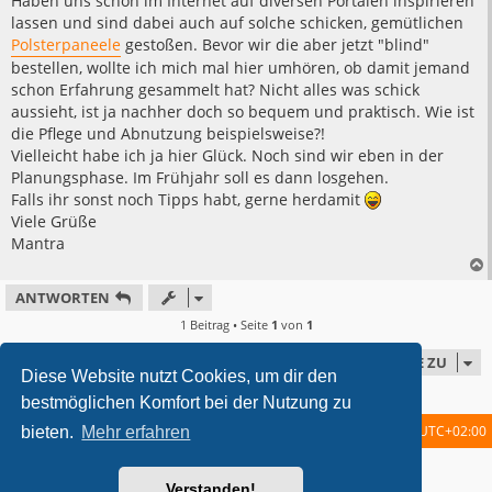
Haben uns schon im Internet auf diversen Portalen inspirieren
lassen und sind dabei auch auf solche schicken, gemütlichen
Polsterpaneele
gestoßen. Bevor wir die aber jetzt "blind"
bestellen, wollte ich mich mal hier umhören, ob damit jemand
schon Erfahrung gesammelt hat? Nicht alles was schick
aussieht, ist ja nachher doch so bequem und praktisch. Wie ist
die Pflege und Abnutzung beispielsweise?!
Vielleicht habe ich ja hier Glück. Noch sind wir eben in der
Planungsphase. Im Frühjahr soll es dann losgehen.
Falls ihr sonst noch Tipps habt, gerne herdamit
Viele Grüße
Mantra
ANTWORTEN
1 Beitrag • Seite
1
von
1
GEHE ZU
Diese Website nutzt Cookies, um dir den
bestmöglichen Komfort bei der Nutzung zu
Startseite
Foren-Übersicht
Alle Zeiten sind
UTC+02:00
bieten.
Mehr erfahren
metrolike style by
Eric Seguin
Updated for phpBB3.2 by
Ian Bradley
Verstanden!
Powered by
phpBB
® Forum Software © phpBB Limited