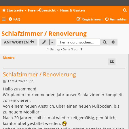
Startseite
Foren-Übersicht
Haus & Garten
FAQ
Registrieren
Anmelden
c
Schlafzimmer / Renovierung
SUCHE
ERWEIT
ANTWORTEN
1 Beitrag • Seite
1
von
1
Mantra
Schlafzimmer / Renovierung
B
17 Okt 2022 10:11
e
i
Hallo zusammen!
t
Wir planen im kommenden Jahr unser Schlafzimmer komplett
r
a
zu renovieren.
g
Von einem neuen Anstrich, über einen neuen Fußboden, bis
zu neuem Mobiliar.
Nach 20 Jahren, soll es mal wieder zeitgemäßig, gemütlich,
komfortabel gestaltet werden.