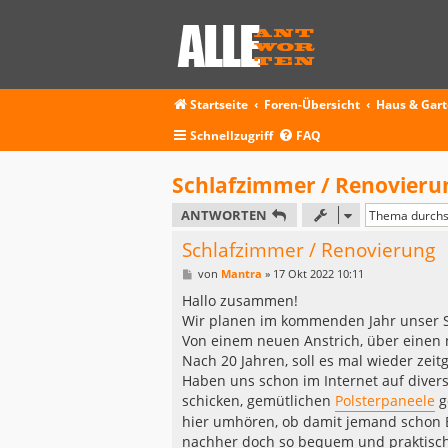
Startseite
Foren-Übersicht
Haus & Gar
Schnellzugriff
FAQ
Schlafzimmer / Renovieru
ANTWORTEN
Schlafzimmer / Renovierung
B
von
Mantra
»
17 Okt 2022 10:11
e
i
Hallo zusammen!
t
Wir planen im kommenden Jahr unser S
r
a
Von einem neuen Anstrich, über einen
g
Nach 20 Jahren, soll es mal wieder zei
Haben uns schon im Internet auf divers
schicken, gemütlichen
Polsterpaneele
g
hier umhören, ob damit jemand schon Er
nachher doch so bequem und praktisch.