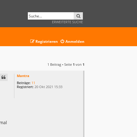
SUCHE
ERWEITERTE SUCHE
Registrieren
Anmelden
1 Beitrag • Seite
1
von
1
Mantra
Beiträge:
11
Registriert:
20 Okt 2021 15:33
 mal