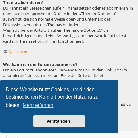
Thema abonnieren?
Du kannst ein Lesezeichen auf ein Thema setzen oder es abonnieren, in
dem du die entsprechende Option in den „Themen-Optionen“
auswählst, die sich normalerweise ober- und unterhalb des
Diskussionsverlaufs des Themas befinden.
Wenn du bei der Antwort auf ein Thema die Option „Mich
benachrichtigen, sobald eine Antwort geschrieben wurde“ aktivierst,
wird das Thema ebenfalls für dich abonniert.
Nach oben
Wie kann ich ein Forum abonnieren?
Um ein Forum zu abonnieren, verwende im Forum den Link „Forum
abonnieren“, der sich meist am Ende der Seite befindet.
Nach oben
Diese Website nutzt Cookies, um dir den
bestmöglichen Komfort bei der Nutzung zu
Wie deaktiviere ich meine Abonnements?
Wenn du mehrere Abonnements deaktivieren möchtest, so kannst du
bieten.
Mehr erfahren
dies im persönlichen Bereich unter „Einstieg“ – „Abonnements
verwalten“ machen.
Verstanden!
Nach oben