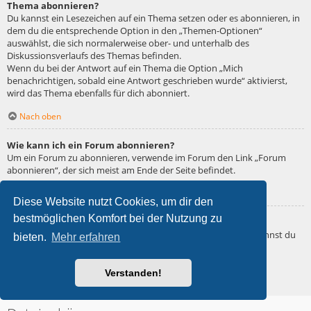
Thema abonnieren?
Du kannst ein Lesezeichen auf ein Thema setzen oder es abonnieren, in
dem du die entsprechende Option in den „Themen-Optionen“
auswählst, die sich normalerweise ober- und unterhalb des
Diskussionsverlaufs des Themas befinden.
Wenn du bei der Antwort auf ein Thema die Option „Mich
benachrichtigen, sobald eine Antwort geschrieben wurde“ aktivierst,
wird das Thema ebenfalls für dich abonniert.
Nach oben
Wie kann ich ein Forum abonnieren?
Um ein Forum zu abonnieren, verwende im Forum den Link „Forum
abonnieren“, der sich meist am Ende der Seite befindet.
Nach oben
Diese Website nutzt Cookies, um dir den
bestmöglichen Komfort bei der Nutzung zu
Wie deaktiviere ich meine Abonnements?
Wenn du mehrere Abonnements deaktivieren möchtest, so kannst du
bieten.
Mehr erfahren
dies im persönlichen Bereich unter „Einstieg“ – „Abonnements
verwalten“ machen.
Verstanden!
Nach oben