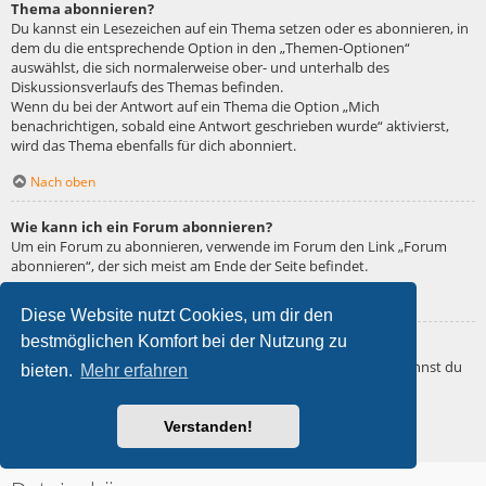
Thema abonnieren?
Du kannst ein Lesezeichen auf ein Thema setzen oder es abonnieren, in
dem du die entsprechende Option in den „Themen-Optionen“
auswählst, die sich normalerweise ober- und unterhalb des
Diskussionsverlaufs des Themas befinden.
Wenn du bei der Antwort auf ein Thema die Option „Mich
benachrichtigen, sobald eine Antwort geschrieben wurde“ aktivierst,
wird das Thema ebenfalls für dich abonniert.
Nach oben
Wie kann ich ein Forum abonnieren?
Um ein Forum zu abonnieren, verwende im Forum den Link „Forum
abonnieren“, der sich meist am Ende der Seite befindet.
Nach oben
Diese Website nutzt Cookies, um dir den
bestmöglichen Komfort bei der Nutzung zu
Wie deaktiviere ich meine Abonnements?
Wenn du mehrere Abonnements deaktivieren möchtest, so kannst du
bieten.
Mehr erfahren
dies im persönlichen Bereich unter „Einstieg“ – „Abonnements
verwalten“ machen.
Verstanden!
Nach oben