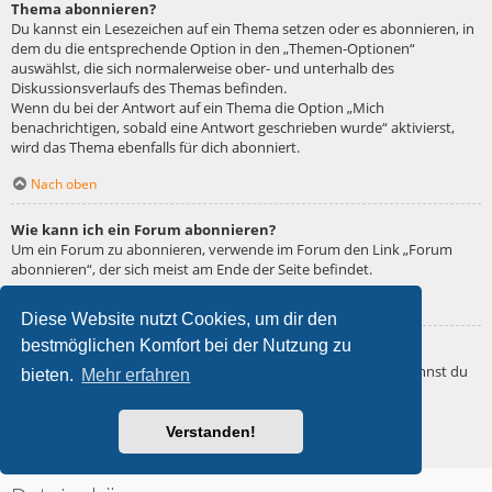
Thema abonnieren?
Du kannst ein Lesezeichen auf ein Thema setzen oder es abonnieren, in
dem du die entsprechende Option in den „Themen-Optionen“
auswählst, die sich normalerweise ober- und unterhalb des
Diskussionsverlaufs des Themas befinden.
Wenn du bei der Antwort auf ein Thema die Option „Mich
benachrichtigen, sobald eine Antwort geschrieben wurde“ aktivierst,
wird das Thema ebenfalls für dich abonniert.
Nach oben
Wie kann ich ein Forum abonnieren?
Um ein Forum zu abonnieren, verwende im Forum den Link „Forum
abonnieren“, der sich meist am Ende der Seite befindet.
Nach oben
Diese Website nutzt Cookies, um dir den
bestmöglichen Komfort bei der Nutzung zu
Wie deaktiviere ich meine Abonnements?
Wenn du mehrere Abonnements deaktivieren möchtest, so kannst du
bieten.
Mehr erfahren
dies im persönlichen Bereich unter „Einstieg“ – „Abonnements
verwalten“ machen.
Verstanden!
Nach oben