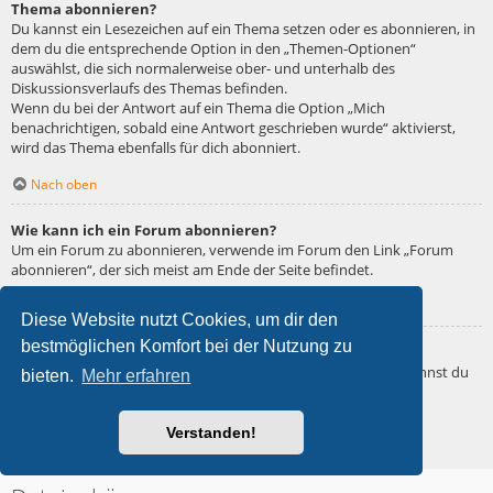
Thema abonnieren?
Du kannst ein Lesezeichen auf ein Thema setzen oder es abonnieren, in
dem du die entsprechende Option in den „Themen-Optionen“
auswählst, die sich normalerweise ober- und unterhalb des
Diskussionsverlaufs des Themas befinden.
Wenn du bei der Antwort auf ein Thema die Option „Mich
benachrichtigen, sobald eine Antwort geschrieben wurde“ aktivierst,
wird das Thema ebenfalls für dich abonniert.
Nach oben
Wie kann ich ein Forum abonnieren?
Um ein Forum zu abonnieren, verwende im Forum den Link „Forum
abonnieren“, der sich meist am Ende der Seite befindet.
Nach oben
Diese Website nutzt Cookies, um dir den
bestmöglichen Komfort bei der Nutzung zu
Wie deaktiviere ich meine Abonnements?
Wenn du mehrere Abonnements deaktivieren möchtest, so kannst du
bieten.
Mehr erfahren
dies im persönlichen Bereich unter „Einstieg“ – „Abonnements
verwalten“ machen.
Verstanden!
Nach oben