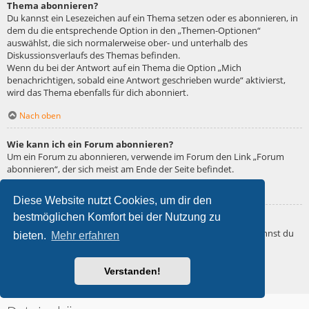
Thema abonnieren?
Du kannst ein Lesezeichen auf ein Thema setzen oder es abonnieren, in
dem du die entsprechende Option in den „Themen-Optionen“
auswählst, die sich normalerweise ober- und unterhalb des
Diskussionsverlaufs des Themas befinden.
Wenn du bei der Antwort auf ein Thema die Option „Mich
benachrichtigen, sobald eine Antwort geschrieben wurde“ aktivierst,
wird das Thema ebenfalls für dich abonniert.
Nach oben
Wie kann ich ein Forum abonnieren?
Um ein Forum zu abonnieren, verwende im Forum den Link „Forum
abonnieren“, der sich meist am Ende der Seite befindet.
Nach oben
Diese Website nutzt Cookies, um dir den
bestmöglichen Komfort bei der Nutzung zu
Wie deaktiviere ich meine Abonnements?
Wenn du mehrere Abonnements deaktivieren möchtest, so kannst du
bieten.
Mehr erfahren
dies im persönlichen Bereich unter „Einstieg“ – „Abonnements
verwalten“ machen.
Verstanden!
Nach oben