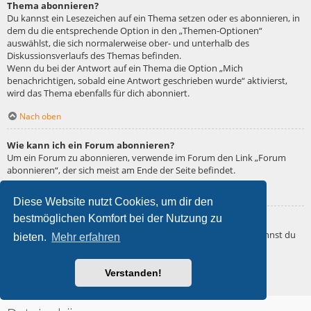
Thema abonnieren?
Du kannst ein Lesezeichen auf ein Thema setzen oder es abonnieren, in
dem du die entsprechende Option in den „Themen-Optionen“
auswählst, die sich normalerweise ober- und unterhalb des
Diskussionsverlaufs des Themas befinden.
Wenn du bei der Antwort auf ein Thema die Option „Mich
benachrichtigen, sobald eine Antwort geschrieben wurde“ aktivierst,
wird das Thema ebenfalls für dich abonniert.
Nach oben
Wie kann ich ein Forum abonnieren?
Um ein Forum zu abonnieren, verwende im Forum den Link „Forum
abonnieren“, der sich meist am Ende der Seite befindet.
Nach oben
Diese Website nutzt Cookies, um dir den
bestmöglichen Komfort bei der Nutzung zu
Wie deaktiviere ich meine Abonnements?
Wenn du mehrere Abonnements deaktivieren möchtest, so kannst du
bieten.
Mehr erfahren
dies im persönlichen Bereich unter „Einstieg“ – „Abonnements
verwalten“ machen.
Verstanden!
Nach oben