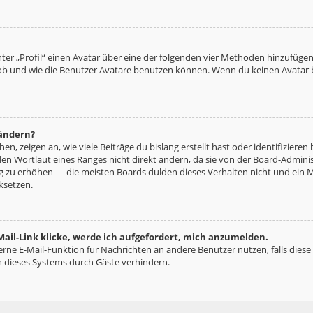
ter „Profil“ einen Avatar über eine der folgenden vier Methoden hinzufügen
b und wie die Benutzer Avatare benutzen können. Wenn du keinen Avatar be
 ändern?
n, zeigen an, wie viele Beiträge du bislang erstellt hast oder identifizie
n Wortlaut eines Ranges nicht direkt ändern, da sie von der Board-Administ
ng zu erhöhen — die meisten Boards dulden dieses Verhalten nicht und ein 
ksetzen.
ail-Link klicke, werde ich aufgefordert, mich anzumelden.
terne E-Mail-Funktion für Nachrichten an andere Benutzer nutzen, falls diese
 dieses Systems durch Gäste verhindern.