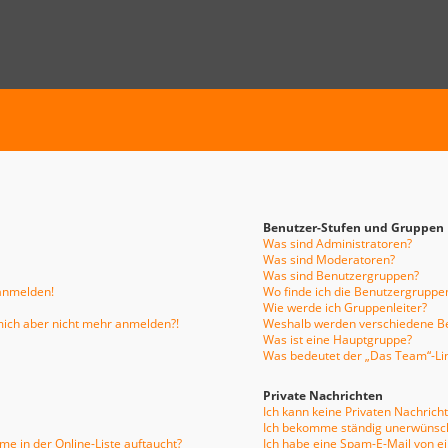
Benutzer-Stufen und Gruppen
Was sind Administratoren?
Was sind Moderatoren?
Was sind Benutzergruppen?
 anmelden!
Wo finde ich die Benutzergruppen
Wie werde ich Gruppenleiter?
n mich aber nicht mehr anmelden?!
Weshalb werden verschiedene Be
Was ist eine Hauptgruppe?
Was bedeutet der „Das Team“-Link
Private Nachrichten
Ich kann keine Privaten Nachrich
Ich bekomme ständig unerwünsch
e in der Online-Liste auftaucht?
Ich habe eine Spam-E-Mail von e