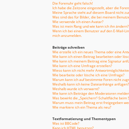
Die Forenuhr geht falsch!
Ich habe die Zeitzone eingestellt, aber die For
Meine Sprache steht auf diesem Board nicht zu
Was sind das für Bilder, die bei meinem Benu
Wie verwende ich einen Avatar?
Was ist mein Rang und wie kann ich ihn ändern?
Wenn ich bei einem Benutzer auf den E-Mail-Link
mich anzumelden.
Beiträge schreiben
Wie erstelle ich ein neues Thema oder eine Ant
Wie kann ich einen Beitrag bearbeiten oder lös
Wie kann ich meinem Beitrag eine Signatur anf
Wie kann ich eine Umfrage erstellen?
Wieso kann ich nicht mehr Antwortmöglichkeiten
Wie bearbeite oder lösche ich eine Umfrage?
Warum kann ich auf bestimmte Foren nicht zugr
Weshalb kann ich keine Dateianhänge anfügen?
Weshalb wurde ich verwarnt?
Wie kann ich Beiträge den Moderatoren melden
Was bewirkt die „Speichern“-Schaltfläche beim 
Warum muss mein Beitrag erst freigegeben we
Wie markiere ich ein Thema als neu?
Textformatierung und Thementypen
Was ist BBCode?
Kann ich HTML benutzen?