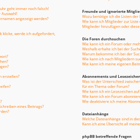
enuhr geht immer noch falsch!
Freunde und ignorierte Mitgli
r Auswahl!
Wozu benötige ich die Listen der
tzernamen angezeigt werden?
Wie kann ich Mitglieder zur Liste
Mitglieder hinzufügen oder diese
 klicke, werde ich aufgefordert,
Die Foren durchsuchen
Wie kann ich ein Forum oder me
Weshalb erhalte ich bei der Such
Warum bekomme ich bei der Such
wort?
Wie kann ich nach Mitgliedern s
chen?
Wie kann ich meine eigenen Bei
ügen?
 erstellen?
Abonnements und Lesezeiche
Was ist der Unterschied zwisch
eifen?
für ein Thema oder Forum?
Wie kann ich ein Lesezeichen au
Wie kann ich ein Forum abonnier
?
Wie deaktiviere ich meine Abon
Schreiben eines Beitrags?
rden?
Dateianhänge
Welche Dateianhänge sind in die
Kann ich eine Übersicht all mein
phpBB betreffende Fragen