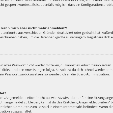
unächst, ob dein Benutzername und dein Passwort richtig sind. Wenn dies der
ht gesperrt wurdest. Es ist ebenfalls möglich, dass ein Konfigurationsproble
rt, kann mich aber nicht mehr anmelden?!
enutzerkonto aus verschieden Gründen deaktiviert oder gelöscht hat. Außer
e geschrieben haben, um die Datenbankgröße zu verringern. Registriere dich
ein altes Passwort nicht wieder mitteilen, du kannst es jedoch zurücksetzen
 klickst und den Anweisungen folgst. So solltest du dich schnell wieder an
 dein Passwort zurückzusetzen, so wende dich an die Board-Administration.
det?
 „Angemeldet bleiben“ nicht auswählst, wirst du nur für eine Sitzung ang
 Um angemeldet zu bleiben, kannst du das Kästchen „Angemeldet bleiben“ b
tlichen Computer, zum Beispiel in einem Internetcafé, befindest. Wenn die
ration ausgeschaltet.