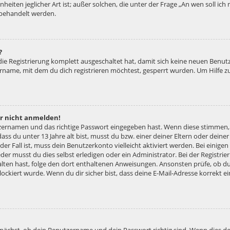
nheiten jeglicher Art ist; außer solchen, die unter der Frage „An wen soll ic
 behandelt werden.
?
 die Registrierung komplett ausgeschaltet hat, damit sich keine neuen Ben
ername, mit dem du dich registrieren möchtest, gesperrt wurden. Um Hilfe z
er nicht anmelden!
tzernamen und das richtige Passwort eingegeben hast. Wenn diese stimmen,
dass du unter 13 Jahre alt bist, musst du bzw. einer deiner Eltern oder dei
 der Fall ist, muss dein Benutzerkonto vielleicht aktiviert werden. Bei eini
der musst du dies selbst erledigen oder ein Administrator. Bei der Registrier
halten hast, folge den dort enthaltenen Anweisungen. Ansonsten prüfe, ob d
lockiert wurde. Wenn du dir sicher bist, dass deine E-Mail-Adresse korrekt