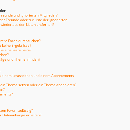
eder
 Freunde und ignorierten Mitglieder?
 der Freunde oder zur Liste der ignorierten
 wieder aus den Listen entfernen?
hrere Foren durchsuchen?
e keine Ergebnisse?
e eine leere Seite?
uchen?
träge und Themen finden?
n
en einem Lesezeichen und einem Abonnements
f ein Thema setzen oder ein Thema abonnieren?
en?
nements?
sem Forum zulässig?
er Dateianhänge erhalten?