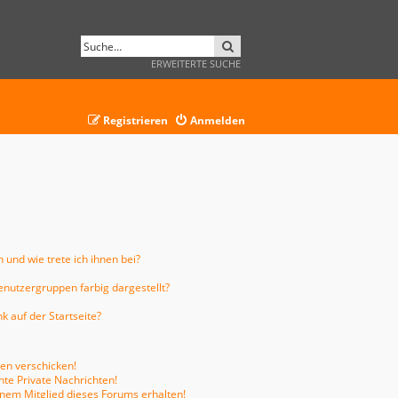
SUCHE
ERWEITERTE SUCHE
Registrieren
Anmelden
 und wie trete ich ihnen bei?
nutzergruppen farbig dargestellt?
 auf der Startseite?
ten verschicken!
te Private Nachrichten!
inem Mitglied dieses Forums erhalten!