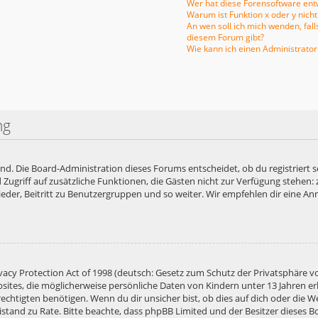
Wer hat diese Forensoftware entw
Warum ist Funktion x oder y nicht
An wen soll ich mich wenden, fal
diesem Forum gibt?
Wie kann ich einen Administrator
ng
end. Die Board-Administration dieses Forums entscheidet, ob du registriert s
ied Zugriff auf zusätzliche Funktionen, die Gästen nicht zur Verfügung stehen:
der, Beitritt zu Benutzergruppen und so weiter. Wir empfehlen dir eine Anme
acy Protection Act of 1998 (deutsch: Gesetz zum Schutz der Privatsphäre vo
bsites, die möglicherweise persönliche Daten von Kindern unter 13 Jahren e
htigten benötigen. Wenn du dir unsicher bist, ob dies auf dich oder die Web
 Beistand zu Rate. Bitte beachte, dass phpBB Limited und der Besitzer diese