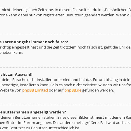
 nicht deiner eigenen Zeitzone. In diesem Fall solltest du im „Persönlichen 
eitzone kann dabei nur von registrierten Benutzern geändert werden. Wenn du no
die Forenuhr geht immer noch falsch!
richtig eingestellt hast und die Zeit trotzdem noch falsch ist, geht die Uhr d
beheben kann.
icht zur Auswahl!
deine Sprache nicht installiert oder niemand hat das Forum bislang in deine
benötigst, installieren kann. Falls es noch nicht existiert, würden wir uns 
 Website von
phpBB Limited
oder auf
phpBB.de
gefunden werden.
m Benutzernamen angezeigt werden?
i deinem Benutzernamen stehen. Eines dieser Bilder ist meist mit deinem Ran
nen Status im Forum angeben. Das andere, meist größere, Bild wird auch als „
s von Benutzer zu Benutzer unterschiedlich ist.