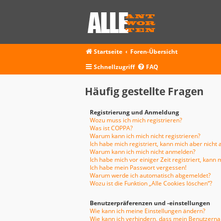
Startseite
Foren-Übersicht
Schnellzugriff
FAQ
Häufig gestellte Fragen
Registrierung und Anmeldung
Wozu muss ich mich registrieren?
Was ist COPPA?
Warum kann ich mich nicht registrieren?
Ich habe mich registriert, kann mich aber nicht
Warum kann ich mich nicht anmelden?
Ich habe mich vor einiger Zeit registriert, kan
Ich habe mein Passwort vergessen!
Warum werde ich automatisch abgemeldet?
Wozu ist die Funktion „Alle Cookies löschen“?
Benutzerpräferenzen und -einstellungen
Wie kann ich meine Einstellungen ändern?
Wie kann ich verhindern, dass mein Benutzernam