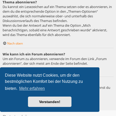
Thema abonnieren?
Du kannst ein Lesezeichen auf ein Thema setzen oder es abonnieren, in
dem du die entsprechende Option in den „Themen-Optionen“
auswählst, die sich normalerweise ober- und unterhalb des
Diskussionsverlaufs des Themas befinden.
Wenn du bei der Antwort auf ein Thema die Option „Mich
benachrichtigen, sobald eine Antwort geschrieben wurde“ aktivierst,
wird das Thema ebenfalls für dich abonniert.
Nach oben
Wie kann ich ein Forum abonnieren?
Um ein Forum zu abonnieren, verwende im Forum den Link „Forum
abonnieren“, der sich meist am Ende der Seite befindet.
Nach oben
Diese Website nutzt Cookies, um dir den
bestmöglichen Komfort bei der Nutzung zu
Wie deaktiviere ich meine Abonnements?
Wenn du mehrere Abonnements deaktivieren möchtest, so kannst du
bieten.
Mehr erfahren
dies im persönlichen Bereich unter „Einstieg“ – „Abonnements
verwalten“ machen.
Verstanden!
Nach oben