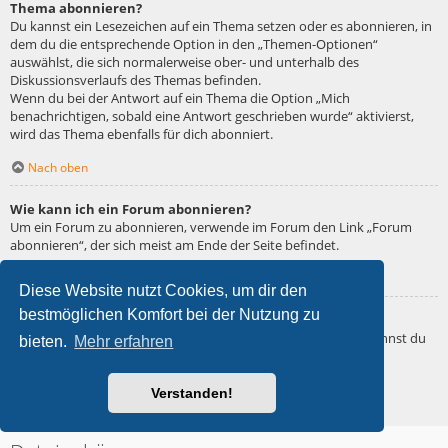
Thema abonnieren?
Du kannst ein Lesezeichen auf ein Thema setzen oder es abonnieren, in
dem du die entsprechende Option in den „Themen-Optionen“
auswählst, die sich normalerweise ober- und unterhalb des
Diskussionsverlaufs des Themas befinden.
Wenn du bei der Antwort auf ein Thema die Option „Mich
benachrichtigen, sobald eine Antwort geschrieben wurde“ aktivierst,
wird das Thema ebenfalls für dich abonniert.
Nach oben
Wie kann ich ein Forum abonnieren?
Um ein Forum zu abonnieren, verwende im Forum den Link „Forum
abonnieren“, der sich meist am Ende der Seite befindet.
Nach oben
Diese Website nutzt Cookies, um dir den
bestmöglichen Komfort bei der Nutzung zu
Wie deaktiviere ich meine Abonnements?
Wenn du mehrere Abonnements deaktivieren möchtest, so kannst du
bieten.
Mehr erfahren
dies im persönlichen Bereich unter „Einstieg“ – „Abonnements
verwalten“ machen.
Verstanden!
Nach oben