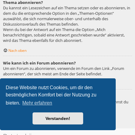
Thema abonnieren?
Du kannst ein Lesezeichen auf ein Thema setzen oder es abonnieren, in
dem du die entsprechende Option in den „Themen-Optionen“
auswählst, die sich normalerweise ober- und unterhalb des
Diskussionsverlaufs des Themas befinden.
Wenn du bei der Antwort auf ein Thema die Option „Mich
benachrichtigen, sobald eine Antwort geschrieben wurde“ aktivierst,
wird das Thema ebenfalls für dich abonniert.
Nach oben
Wie kann ich ein Forum abonnieren?
Um ein Forum zu abonnieren, verwende im Forum den Link „Forum
abonnieren“, der sich meist am Ende der Seite befindet.
Nach oben
Diese Website nutzt Cookies, um dir den
bestmöglichen Komfort bei der Nutzung zu
Wie deaktiviere ich meine Abonnements?
Wenn du mehrere Abonnements deaktivieren möchtest, so kannst du
bieten.
Mehr erfahren
dies im persönlichen Bereich unter „Einstieg“ – „Abonnements
verwalten“ machen.
Verstanden!
Nach oben