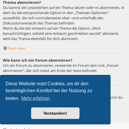
Thema abonnieren?
Du kannst ein Lesezeichen auf ein Thema setzen oder es abonnieren, in
dem du die entsprechende Option in den „Themen-Optionen“
auswählst, die sich normalerweise ober- und unterhalb des
Diskussionsverlaufs des Themas befinden.
Wenn du bei der Antwort auf ein Thema die Option „Mich
benachrichtigen, sobald eine Antwort geschrieben wurde“ aktivierst,
wird das Thema ebenfalls für dich abonniert.
Nach oben
Wie kann ich ein Forum abonnieren?
Um ein Forum zu abonnieren, verwende im Forum den Link „Forum
abonnieren“, der sich meist am Ende der Seite befindet.
Nach oben
Diese Website nutzt Cookies, um dir den
bestmöglichen Komfort bei der Nutzung zu
Wie deaktiviere ich meine Abonnements?
Wenn du mehrere Abonnements deaktivieren möchtest, so kannst du
bieten.
Mehr erfahren
dies im persönlichen Bereich unter „Einstieg“ – „Abonnements
verwalten“ machen.
Verstanden!
Nach oben