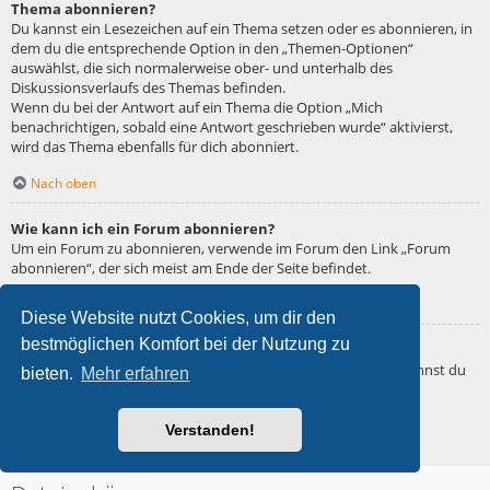
Thema abonnieren?
Du kannst ein Lesezeichen auf ein Thema setzen oder es abonnieren, in
dem du die entsprechende Option in den „Themen-Optionen“
auswählst, die sich normalerweise ober- und unterhalb des
Diskussionsverlaufs des Themas befinden.
Wenn du bei der Antwort auf ein Thema die Option „Mich
benachrichtigen, sobald eine Antwort geschrieben wurde“ aktivierst,
wird das Thema ebenfalls für dich abonniert.
Nach oben
Wie kann ich ein Forum abonnieren?
Um ein Forum zu abonnieren, verwende im Forum den Link „Forum
abonnieren“, der sich meist am Ende der Seite befindet.
Nach oben
Diese Website nutzt Cookies, um dir den
bestmöglichen Komfort bei der Nutzung zu
Wie deaktiviere ich meine Abonnements?
Wenn du mehrere Abonnements deaktivieren möchtest, so kannst du
bieten.
Mehr erfahren
dies im persönlichen Bereich unter „Einstieg“ – „Abonnements
verwalten“ machen.
Verstanden!
Nach oben