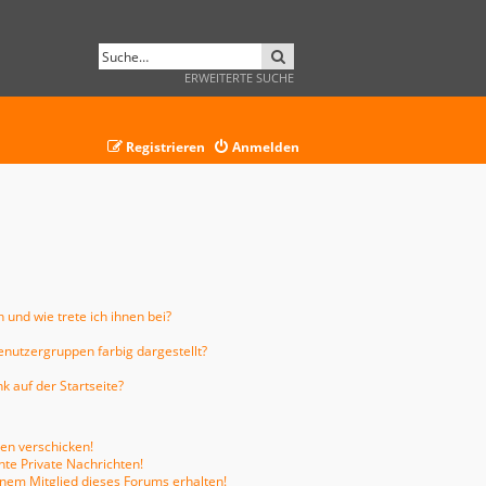
SUCHE
ERWEITERTE SUCHE
Registrieren
Anmelden
 und wie trete ich ihnen bei?
nutzergruppen farbig dargestellt?
 auf der Startseite?
ten verschicken!
te Private Nachrichten!
inem Mitglied dieses Forums erhalten!