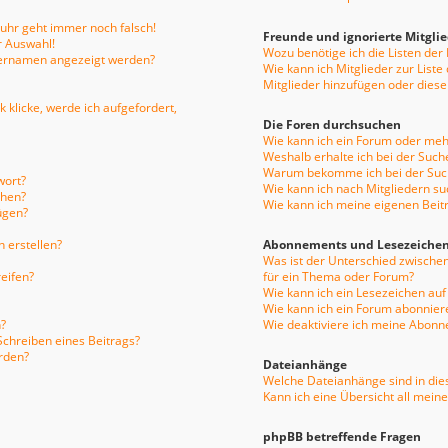
enuhr geht immer noch falsch!
Freunde und ignorierte Mitgli
r Auswahl!
Wozu benötige ich die Listen der
tzernamen angezeigt werden?
Wie kann ich Mitglieder zur Liste
Mitglieder hinzufügen oder diese
 klicke, werde ich aufgefordert,
Die Foren durchsuchen
Wie kann ich ein Forum oder me
Weshalb erhalte ich bei der Such
Warum bekomme ich bei der Such
wort?
Wie kann ich nach Mitgliedern s
chen?
Wie kann ich meine eigenen Bei
ügen?
 erstellen?
Abonnements und Lesezeiche
Was ist der Unterschied zwisch
eifen?
für ein Thema oder Forum?
Wie kann ich ein Lesezeichen au
Wie kann ich ein Forum abonnier
?
Wie deaktiviere ich meine Abon
Schreiben eines Beitrags?
rden?
Dateianhänge
Welche Dateianhänge sind in die
Kann ich eine Übersicht all mein
phpBB betreffende Fragen