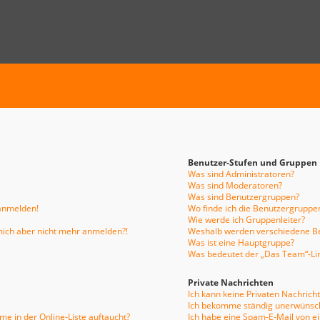
Benutzer-Stufen und Gruppen
Was sind Administratoren?
Was sind Moderatoren?
Was sind Benutzergruppen?
 anmelden!
Wo finde ich die Benutzergruppen
Wie werde ich Gruppenleiter?
n mich aber nicht mehr anmelden?!
Weshalb werden verschiedene Be
Was ist eine Hauptgruppe?
Was bedeutet der „Das Team“-Link
Private Nachrichten
Ich kann keine Privaten Nachrich
Ich bekomme ständig unerwünsch
e in der Online-Liste auftaucht?
Ich habe eine Spam-E-Mail von e