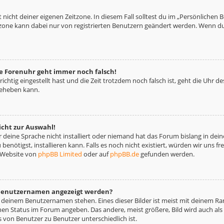
 nicht deiner eigenen Zeitzone. In diesem Fall solltest du im „Persönlichen 
eitzone kann dabei nur von registrierten Benutzern geändert werden. Wenn du no
die Forenuhr geht immer noch falsch!
richtig eingestellt hast und die Zeit trotzdem noch falsch ist, geht die Uhr d
beheben kann.
icht zur Auswahl!
deine Sprache nicht installiert oder niemand hat das Forum bislang in deine
benötigst, installieren kann. Falls es noch nicht existiert, würden wir uns 
 Website von
phpBB Limited
oder auf
phpBB.de
gefunden werden.
m Benutzernamen angezeigt werden?
i deinem Benutzernamen stehen. Eines dieser Bilder ist meist mit deinem Ran
nen Status im Forum angeben. Das andere, meist größere, Bild wird auch als „
s von Benutzer zu Benutzer unterschiedlich ist.