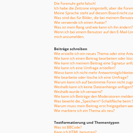
Die Forenuhr geht falsch!
Ich habe die Zeitzone eingestellt, aber die For
Meine Sprache steht auf diesem Board nicht zu
Was sind das für Bilder, die bei meinem Benu
Wie verwende ich einen Avatar?
Was ist mein Rang und wie kann ich ihn ändern?
Wenn ich bei einem Benutzer auf den E-Mail-Link
mich anzumelden.
Beiträge schreiben
Wie erstelle ich ein neues Thema oder eine Ant
Wie kann ich einen Beitrag bearbeiten oder lös
Wie kann ich meinem Beitrag eine Signatur anf
Wie kann ich eine Umfrage erstellen?
Wieso kann ich nicht mehr Antwortmöglichkeiten
Wie bearbeite oder lösche ich eine Umfrage?
Warum kann ich auf bestimmte Foren nicht zugr
Weshalb kann ich keine Dateianhänge anfügen?
Weshalb wurde ich verwarnt?
Wie kann ich Beiträge den Moderatoren melden
Was bewirkt die „Speichern“-Schaltfläche beim 
Warum muss mein Beitrag erst freigegeben we
Wie markiere ich ein Thema als neu?
Textformatierung und Thementypen
Was ist BBCode?
Kann ich HTML benutzen?