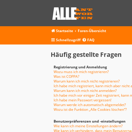
Startseite
Foren-Übersicht
Schnellzugriff
FAQ
Häufig gestellte Fragen
Registrierung und Anmeldung
Wozu muss ich mich registrieren?
Was ist COPPA?
Warum kann ich mich nicht registrieren?
Ich habe mich registriert, kann mich aber nicht
Warum kann ich mich nicht anmelden?
Ich habe mich vor einiger Zeit registriert, kan
Ich habe mein Passwort vergessen!
Warum werde ich automatisch abgemeldet?
Wozu ist die Funktion „Alle Cookies löschen“?
Benutzerpräferenzen und -einstellungen
Wie kann ich meine Einstellungen ändern?
Wie kann ich verhindern, dass mein Benutzernam