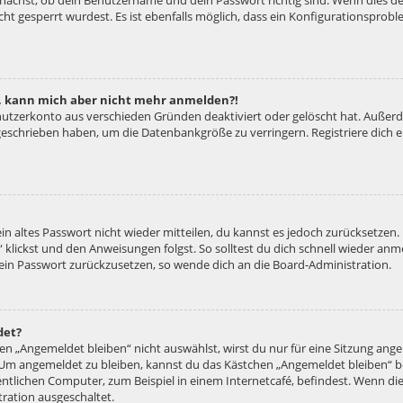
unächst, ob dein Benutzername und dein Passwort richtig sind. Wenn dies der
ht gesperrt wurdest. Es ist ebenfalls möglich, dass ein Konfigurationsproble
rt, kann mich aber nicht mehr anmelden?!
enutzerkonto aus verschieden Gründen deaktiviert oder gelöscht hat. Außer
e geschrieben haben, um die Datenbankgröße zu verringern. Registriere dich
ein altes Passwort nicht wieder mitteilen, du kannst es jedoch zurücksetzen
 klickst und den Anweisungen folgst. So solltest du dich schnell wieder an
 dein Passwort zurückzusetzen, so wende dich an die Board-Administration.
det?
 „Angemeldet bleiben“ nicht auswählst, wirst du nur für eine Sitzung ang
 Um angemeldet zu bleiben, kannst du das Kästchen „Angemeldet bleiben“ b
tlichen Computer, zum Beispiel in einem Internetcafé, befindest. Wenn die
ration ausgeschaltet.