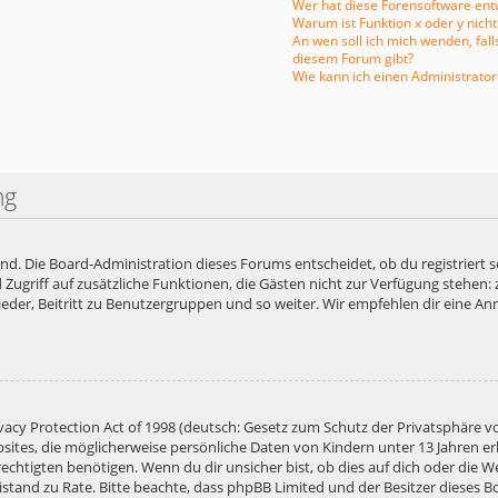
Wer hat diese Forensoftware entw
Warum ist Funktion x oder y nicht
An wen soll ich mich wenden, fal
diesem Forum gibt?
Wie kann ich einen Administrator
ng
end. Die Board-Administration dieses Forums entscheidet, ob du registriert s
ied Zugriff auf zusätzliche Funktionen, die Gästen nicht zur Verfügung stehen:
der, Beitritt zu Benutzergruppen und so weiter. Wir empfehlen dir eine Anme
acy Protection Act of 1998 (deutsch: Gesetz zum Schutz der Privatsphäre vo
bsites, die möglicherweise persönliche Daten von Kindern unter 13 Jahren e
htigten benötigen. Wenn du dir unsicher bist, ob dies auf dich oder die Web
 Beistand zu Rate. Bitte beachte, dass phpBB Limited und der Besitzer diese