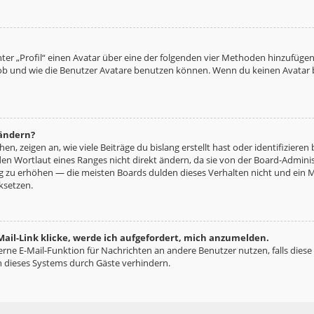
ter „Profil“ einen Avatar über eine der folgenden vier Methoden hinzufügen
b und wie die Benutzer Avatare benutzen können. Wenn du keinen Avatar be
 ändern?
n, zeigen an, wie viele Beiträge du bislang erstellt hast oder identifizie
n Wortlaut eines Ranges nicht direkt ändern, da sie von der Board-Administ
ng zu erhöhen — die meisten Boards dulden dieses Verhalten nicht und ein 
ksetzen.
ail-Link klicke, werde ich aufgefordert, mich anzumelden.
terne E-Mail-Funktion für Nachrichten an andere Benutzer nutzen, falls diese
 dieses Systems durch Gäste verhindern.