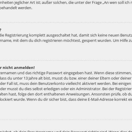
nheiten jeglicher Art ist; außer solchen, die unter der Frage „An wen soll ic
 behandelt werden.
?
 die Registrierung komplett ausgeschaltet hat, damit sich keine neuen Ben
ername, mit dem du dich registrieren möchtest, gesperrt wurden. Um Hilfe z
er nicht anmelden!
tzernamen und das richtige Passwort eingegeben hast. Wenn diese stimmen,
dass du unter 13 Jahre alt bist, musst du bzw. einer deiner Eltern oder dei
 der Fall ist, muss dein Benutzerkonto vielleicht aktiviert werden. Bei eini
der musst du dies selbst erledigen oder ein Administrator. Bei der Registrier
halten hast, folge den dort enthaltenen Anweisungen. Ansonsten prüfe, ob d
lockiert wurde. Wenn du dir sicher bist, dass deine E-Mail-Adresse korrekt