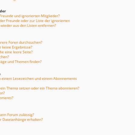
eder
 Freunde und ignorierten Mitglieder?
 der Freunde oder zur Liste der ignorierten
 wieder aus den Listen entfernen?
hrere Foren durchsuchen?
e keine Ergebnisse?
e eine leere Seite?
uchen?
träge und Themen finden?
n
en einem Lesezeichen und einem Abonnements
f ein Thema setzen oder ein Thema abonnieren?
en?
nements?
sem Forum zulässig?
er Dateianhänge erhalten?