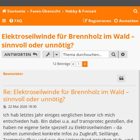
Startseite
Foren-Übersicht
Hobby & Freizeit
FAQ
Registrieren
Anmelden
c
Elektroseilwinde für Brennholz im Wald –
sinnvoll oder unnötig?
SUCHE
ERWEIT
ANTWORTEN
12 Beiträge
1
2
VORHERIGE
Baumeister
Re: Elektroseilwinde für Brennholz im Wald –
sinnvoll oder unnötig?
B
22 Mai 2026 18:30
e
i
Ich hab letztes Jahr einiges verglichen bevor ich mich
t
entschieden hab. Bin dabei u.a. auf transprotec gestoßen, die
r
a
haben ne eigene Seite speziell zu Elektroseilwinden – da
g
stehen zumindest konkrete Infos zu Zugkraft, Seillänge,
Trommelaufbau und was der Unterschied zwischen Hub- und