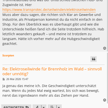
Zugwinde ist. Hier
https://www.transprotec.de/seilwinden/elektroseilwinden
Muss aber dazu sagen, die richten sich klar an Gewerbe und
Industrie, als Privatperson kommst du da nicht einfach in den
Shop. Für den Überblick was es überhaupt gibt und wie die
Unterschiede heißen fand ich die Seite trotzdem hilfreich. Hab
letztlich woanders gekauft – und meine ist trotzdem zu
langsam. Hätte ich vorher mehr auf die Hubgeschwindigkeit
geachtet.
Scorpion
Re: Elektroseilwinde für Brennholz im Wald – sinnvoll
oder unnötig?
B
26 Mai 2026 15:47
e
i
Ja genau das meine ich. Die Geschwindigkeit unterschätzt
t
man. Wenn du jedes Mal ewig wartest, bis sich was bewegt,
r
a
nervt das irgendwann mehr als das Ziehen per Hand.
g
ANTWORTEN