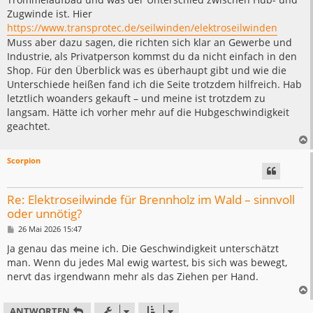
Zugwinde ist. Hier
https://www.transprotec.de/seilwinden/elektroseilwinden
Muss aber dazu sagen, die richten sich klar an Gewerbe und
Industrie, als Privatperson kommst du da nicht einfach in den
Shop. Für den Überblick was es überhaupt gibt und wie die
Unterschiede heißen fand ich die Seite trotzdem hilfreich. Hab
letztlich woanders gekauft – und meine ist trotzdem zu
langsam. Hätte ich vorher mehr auf die Hubgeschwindigkeit
geachtet.
Scorpion
Re: Elektroseilwinde für Brennholz im Wald – sinnvoll
oder unnötig?
B
26 Mai 2026 15:47
e
i
Ja genau das meine ich. Die Geschwindigkeit unterschätzt
t
man. Wenn du jedes Mal ewig wartest, bis sich was bewegt,
r
a
nervt das irgendwann mehr als das Ziehen per Hand.
g
ANTWORTEN