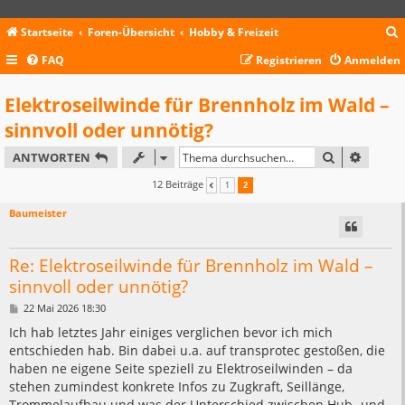
Startseite
Foren-Übersicht
Hobby & Freizeit
FAQ
Registrieren
Anmelden
c
Elektroseilwinde für Brennholz im Wald –
sinnvoll oder unnötig?
SUCHE
ERWEIT
ANTWORTEN
12 Beiträge
1
2
VORHERIGE
Baumeister
Re: Elektroseilwinde für Brennholz im Wald –
sinnvoll oder unnötig?
B
22 Mai 2026 18:30
e
i
Ich hab letztes Jahr einiges verglichen bevor ich mich
t
entschieden hab. Bin dabei u.a. auf transprotec gestoßen, die
r
a
haben ne eigene Seite speziell zu Elektroseilwinden – da
g
stehen zumindest konkrete Infos zu Zugkraft, Seillänge,
Trommelaufbau und was der Unterschied zwischen Hub- und