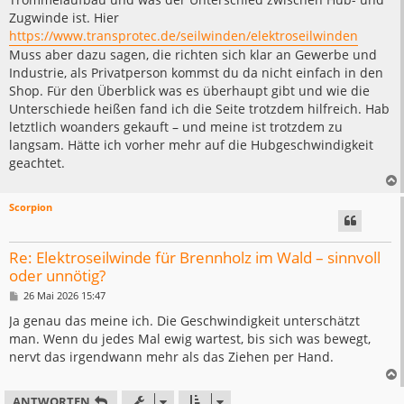
Zugwinde ist. Hier
https://www.transprotec.de/seilwinden/elektroseilwinden
Muss aber dazu sagen, die richten sich klar an Gewerbe und
Industrie, als Privatperson kommst du da nicht einfach in den
Shop. Für den Überblick was es überhaupt gibt und wie die
Unterschiede heißen fand ich die Seite trotzdem hilfreich. Hab
letztlich woanders gekauft – und meine ist trotzdem zu
langsam. Hätte ich vorher mehr auf die Hubgeschwindigkeit
geachtet.
Scorpion
Re: Elektroseilwinde für Brennholz im Wald – sinnvoll
oder unnötig?
B
26 Mai 2026 15:47
e
i
Ja genau das meine ich. Die Geschwindigkeit unterschätzt
t
man. Wenn du jedes Mal ewig wartest, bis sich was bewegt,
r
a
nervt das irgendwann mehr als das Ziehen per Hand.
g
ANTWORTEN