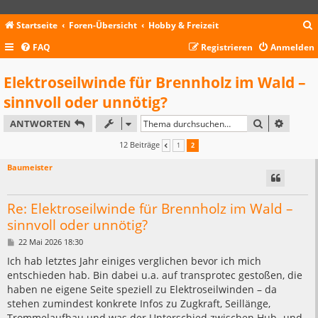
Startseite
Foren-Übersicht
Hobby & Freizeit
FAQ
Registrieren
Anmelden
c
Elektroseilwinde für Brennholz im Wald –
sinnvoll oder unnötig?
SUCHE
ERWEIT
ANTWORTEN
12 Beiträge
1
2
VORHERIGE
Baumeister
Re: Elektroseilwinde für Brennholz im Wald –
sinnvoll oder unnötig?
B
22 Mai 2026 18:30
e
i
Ich hab letztes Jahr einiges verglichen bevor ich mich
t
entschieden hab. Bin dabei u.a. auf transprotec gestoßen, die
r
a
haben ne eigene Seite speziell zu Elektroseilwinden – da
g
stehen zumindest konkrete Infos zu Zugkraft, Seillänge,
Trommelaufbau und was der Unterschied zwischen Hub- und