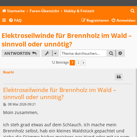
Startseite
Foren-Übersicht
Hobby & Freizeit
FAQ
Registrieren
Anmelden
c
Elektroseilwinde für Brennholz im Wald –
sinnvoll oder unnötig?
SUCHE
ERWEIT
ANTWORTEN
12 Beiträge
1
2
NÄCHSTE
Buschi
Elektroseilwinde für Brennholz im Wald –
sinnvoll oder unnötig?
B
08 Mai 2026 09:21
e
i
Moin zusammen,
t
r
a
ich steh grad etwas auf dem Schlauch. Ich mache mein
g
Brennholz selbst, hab ein kleines Waldstück gepachtet und
ziehe die Stämme bisher meistens per Hand oder mit so nem