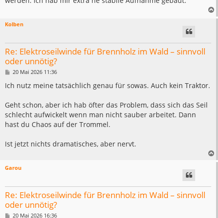
werden. Ich hab mir extra ne stabile Aufnahme gebaut.
g
Kolben
Re: Elektroseilwinde für Brennholz im Wald – sinnvoll
oder unnötig?
B
20 Mai 2026 11:36
e
i
Ich nutz meine tatsächlich genau für sowas. Auch kein Traktor.
t
r
a
Geht schon, aber ich hab öfter das Problem, dass sich das Seil
g
schlecht aufwickelt wenn man nicht sauber arbeitet. Dann
hast du Chaos auf der Trommel.
Ist jetzt nichts dramatisches, aber nervt.
Garou
Re: Elektroseilwinde für Brennholz im Wald – sinnvoll
oder unnötig?
B
20 Mai 2026 16:36