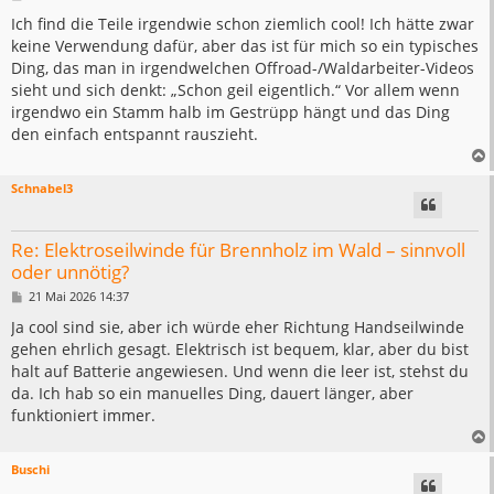
e
i
Ich find die Teile irgendwie schon ziemlich cool! Ich hätte zwar
t
keine Verwendung dafür, aber das ist für mich so ein typisches
r
a
Ding, das man in irgendwelchen Offroad-/Waldarbeiter-Videos
g
sieht und sich denkt: „Schon geil eigentlich.“ Vor allem wenn
irgendwo ein Stamm halb im Gestrüpp hängt und das Ding
den einfach entspannt rauszieht.
Schnabel3
Re: Elektroseilwinde für Brennholz im Wald – sinnvoll
oder unnötig?
B
21 Mai 2026 14:37
e
i
Ja cool sind sie, aber ich würde eher Richtung Handseilwinde
t
gehen ehrlich gesagt. Elektrisch ist bequem, klar, aber du bist
r
a
halt auf Batterie angewiesen. Und wenn die leer ist, stehst du
g
da. Ich hab so ein manuelles Ding, dauert länger, aber
funktioniert immer.
Buschi