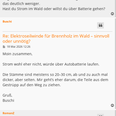
g
das deutlich weniger.
Hast du Strom im Wald oder willst du über Batterie gehen?
Buschi
Re: Elektroseilwinde für Brennholz im Wald – sinnvoll
oder unnötig?
B
18 Mai 2026 12:26
e
i
Moin zusammen,
t
r
a
Strom wohl eher nicht, würde über Autobatterie laufen.
g
Die Stämme sind meistens so 20–30 cm, ab und zu auch mal
dicker, aber selten. Mir geht’s eher darum, die Teile aus dem
Gestrüpp auf den Weg zu ziehen.
Gruß,
Buschi
RomanZ