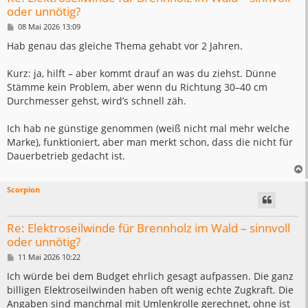
oder unnötig?
B
08 Mai 2026 13:09
e
i
Hab genau das gleiche Thema gehabt vor 2 Jahren.
t
r
a
Kurz: ja, hilft – aber kommt drauf an was du ziehst. Dünne
g
Stämme kein Problem, aber wenn du Richtung 30–40 cm
Durchmesser gehst, wird’s schnell zäh.
Ich hab ne günstige genommen (weiß nicht mal mehr welche
Marke), funktioniert, aber man merkt schon, dass die nicht für
Dauerbetrieb gedacht ist.
Scorpion
Re: Elektroseilwinde für Brennholz im Wald – sinnvoll
oder unnötig?
B
11 Mai 2026 10:22
e
i
Ich würde bei dem Budget ehrlich gesagt aufpassen. Die ganz
t
billigen Elektroseilwinden haben oft wenig echte Zugkraft. Die
r
a
Angaben sind manchmal mit Umlenkrolle gerechnet, ohne ist