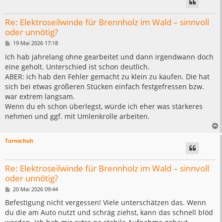
Re: Elektroseilwinde für Brennholz im Wald – sinnvoll
oder unnötig?
B
19 Mai 2026 17:18
e
i
Ich hab jahrelang ohne gearbeitet und dann irgendwann doch
t
eine geholt. Unterschied ist schon deutlich.
r
a
ABER: ich hab den Fehler gemacht zu klein zu kaufen. Die hat
g
sich bei etwas größeren Stücken einfach festgefressen bzw.
war extrem langsam.
Wenn du eh schon überlegst, würde ich eher was stärkeres
nehmen und ggf. mit Umlenkrolle arbeiten.
Turnschuh
Re: Elektroseilwinde für Brennholz im Wald – sinnvoll
oder unnötig?
B
20 Mai 2026 09:44
e
i
Befestigung nicht vergessen! Viele unterschätzen das. Wenn
t
du die am Auto nutzt und schräg ziehst, kann das schnell blöd
r
a