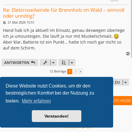
Re: Elektroseilwinde für Brennholz im Wald – sinnvoll
oder unnötig?
B
21 Mai 2026 15:51
e
i
Hand hab ich ja aktuell im Einsatz, genau deswegen überlege
t
ich ja umzusteigen. Die läuft ja nur mit Muskelschmalz.
r
a
Aber klar, Batterie ist ein Punkt… hatte ich noch gar nicht so
g
auf dem Schirm.
ANTWORTEN
12 Beiträge
1
2
NÄCHSTE
GEHE ZU
Diese Website nutzt Cookies, um dir den
bestmöglichen Komfort bei der Nutzung zu
Startseite
Foren-Übersicht
Alle Zeiten sind
UTC+02:00
bieten.
Mehr erfahren
metrolike style by
Eric Seguin
Updated for phpBB3.2 by
Ian Bradley
Verstanden!
Powered by
phpBB
® Forum Software © phpBB Limited
Deutsche Übersetzung durch
phpBB.de
Datenschutz
|
Nutzungsbedingungen