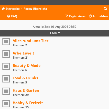
Startseite
Foren-Übersicht
FAQ
Registrieren
Anmelden
c
Aktuelle Zeit: 06 Aug 2026 05:52
Forum
Alles rund ums Tier
Themen:
2
Arbeitswelt
Themen:
21
Beauty & Mode
Themen:
6
Food & Drinks
Themen:
5
Haus & Garten
Themen:
29
Hobby & Freizeit
Themen:
15