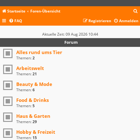
Startseite
Foren-Übersicht
FAQ
Registrieren
Anmelden
c
Aktuelle Zeit: 09 Aug 2026 10:44
Forum
Alles rund ums Tier
Themen:
2
Arbeitswelt
Themen:
21
Beauty & Mode
Themen:
6
Food & Drinks
Themen:
5
Haus & Garten
Themen:
29
Hobby & Freizeit
Themen:
15