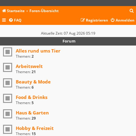
Startseite
Foren-Übersicht
FAQ
Registrieren
Anmelden
c
Aktuelle Zeit: 07 Aug 2026 05:19
Forum
Alles rund ums Tier
Themen:
2
Arbeitswelt
Themen:
21
Beauty & Mode
Themen:
6
Food & Drinks
Themen:
5
Haus & Garten
Themen:
29
Hobby & Freizeit
Themen:
15